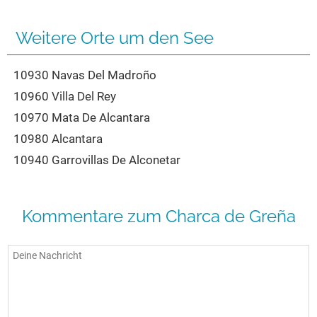
Seen in Europa
Glamping
Österreich
Weitere Orte um den See
Schweiz
10930 Navas Del Madroño
Frankreich
10960 Villa Del Rey
Niederlande
10970 Mata De Alcantara
Schweden
10980 Alcantara
Norwegen
10940 Garrovillas De Alconetar
alle Länder…
Kommentare zum Charca de Greña