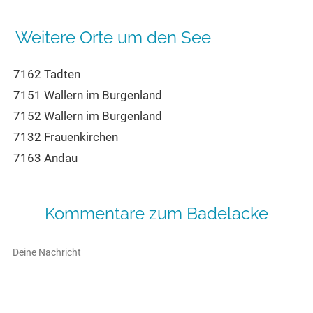
Seen in Europa
Glamping
Österreich
Weitere Orte um den See
Schweiz
7162 Tadten
Frankreich
7151 Wallern im Burgenland
Niederlande
7152 Wallern im Burgenland
Schweden
7132 Frauenkirchen
Norwegen
7163 Andau
alle Länder…
Kommentare zum Badelacke