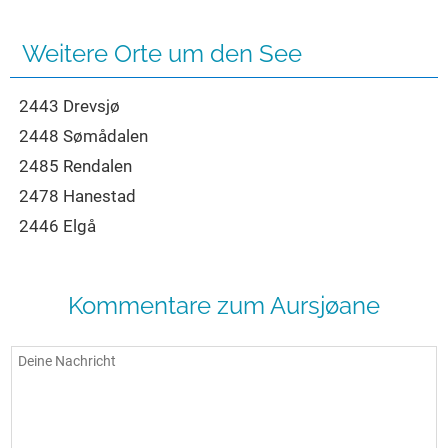
Seen in Europa
Glamping
Österreich
Weitere Orte um den See
Schweiz
2443 Drevsjø
Frankreich
2448 Sømådalen
Niederlande
2485 Rendalen
Schweden
2478 Hanestad
Norwegen
2446 Elgå
alle Länder…
Kommentare zum Aursjøane