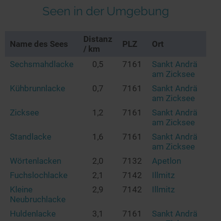
Seen in der Umgebung
Distanz
Name des Sees
PLZ
Ort
/ km
Sechsmahdlacke
0,5
7161
Sankt Andrä
am Zicksee
Kühbrunnlacke
0,7
7161
Sankt Andrä
am Zicksee
Zicksee
1,2
7161
Sankt Andrä
am Zicksee
Standlacke
1,6
7161
Sankt Andrä
am Zicksee
Wörtenlacken
2,0
7132
Apetlon
Fuchslochlacke
2,1
7142
Illmitz
Kleine
2,9
7142
Illmitz
Neubruchlacke
Huldenlacke
3,1
7161
Sankt Andrä