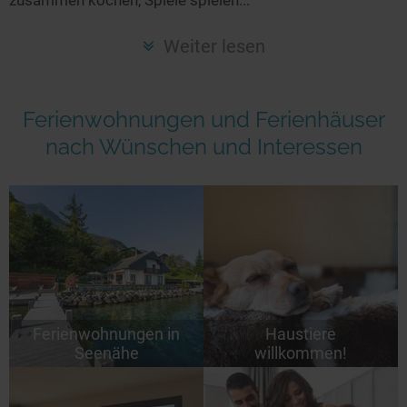
Seen in Europa
Glamping
Österreich
Weiter lesen
Schweiz
Frankreich
Ferienwohnungen und Ferienhäuser
Niederlande
nach Wünschen und Interessen
Schweden
Norwegen
alle Länder…
Ferienwohnungen in
Haustiere
Seenähe
willkommen!