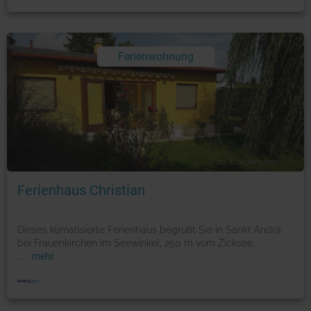
Ferienwohnung
Foto: © booking.com
Ferienhaus Christian
Dieses klimatisierte Ferienhaus begrüßt Sie in Sankt Andrä
bei Frauenkirchen im Seewinkel, 250 m vom Zicksee,
...
mehr