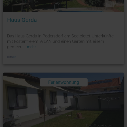
Foto: © booking.com
Haus Gerda
Das Haus Gerda in Podersdorf am See bietet Unterkünfte
mit kostenfreiem WLAN und einen Garten mit einem
gemein
...
mehr
Ferienwohnung
Foto: © booking.com