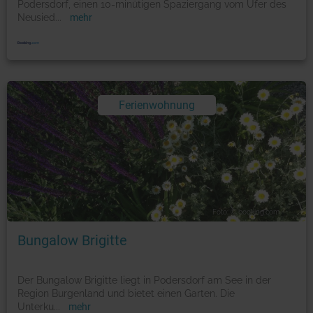
Podersdorf, einen 10-minütigen Spaziergang vom Ufer des
Neusied
...
mehr
Ferienwohnung
Foto: © booking.com
Bungalow Brigitte
Der Bungalow Brigitte liegt in Podersdorf am See in der
Region Burgenland und bietet einen Garten. Die
Unterku
...
mehr