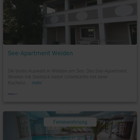
Foto: © booking.com
See-Apartment Weiden
Die beste Auswahl in Weiden am See. Das See-Apartment
Weiden mit Seeblick bietet Unterkünfte mit einer
Küchenz
...
mehr
Ferienwohnung