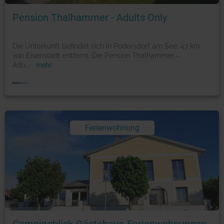
Pension Thalhammer - Adults Only
Die Unterkunft befindet sich in Podersdorf am See, 47 km
von Eisenstadt entfernt. Die Pension Thalhammer -
Adu
...
mehr
Ferienwohnung
Foto: © booking.com