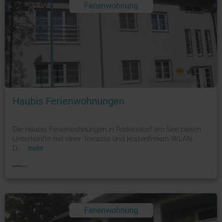
Ferienwohnung
Foto: © booking.com
Haubis Ferienwohnungen
Die Haubis Ferienwohnungen in Podersdorf am See bieten
Unterkünfte mit einer Terrasse und kostenfreiem WLAN.
D
...
mehr
Ferienwohnung