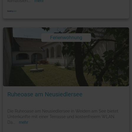
klimatisiert
...
mehr
Ferienwohnung
Foto: © booking.com
Ruheoase am Neusiedlersee
Die Ruheoase am Neusiedlersee in Weiden am See bietet
Unterkünfte mit einer Terrasse und kostenfreiem WLAN.
Da
...
mehr