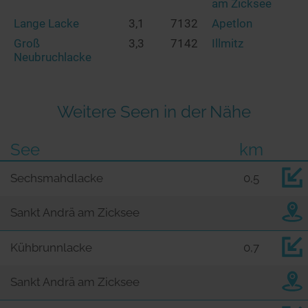
am Zicksee
Lange Lacke
3,1
7132
Apetlon
Groß
3,3
7142
Illmitz
Neubruchlacke
Weitere Seen in der Nähe
See
km
Sechsmahdlacke
0,5
Sankt Andrä am Zicksee
Kühbrunnlacke
0,7
Sankt Andrä am Zicksee