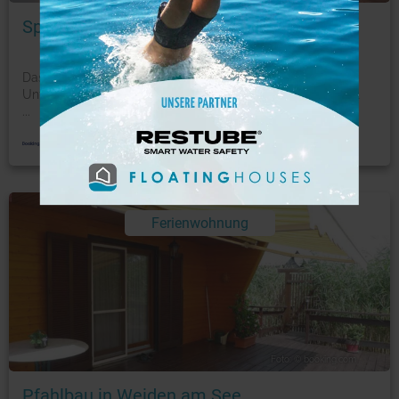
Spa Residenz Neusiedl
Das Spa Residenz Neusiedl in Neusiedl am See bietet
Unterkünfte mit einem Flachbild-TV. Die Unterkunft bietet
...
mehr
Ferienwohnung
Foto: © booking.com
Pfahlbau in Weiden am See