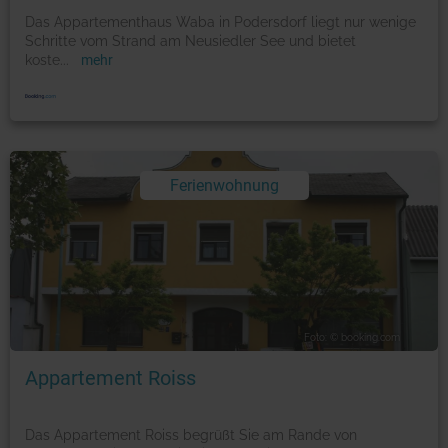
Das Appartementhaus Waba in Podersdorf liegt nur wenige
Schritte vom Strand am Neusiedler See und bietet
koste
...
mehr
Ferienwohnung
Foto: © booking.com
Appartement Roiss
Das Appartement Roiss begrüßt Sie am Rande von