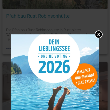
Foto: © booking.com
Pfahlbau Rust Robinsonhütte
Die Pfahlbau Rust Robinsonhütte in Rust bietet
Wassersportmöglichkeiten, Grillmöglichkeiten und eine
Terrasse.
...
mehr
Ferienwohnung
Foto: © booking.com