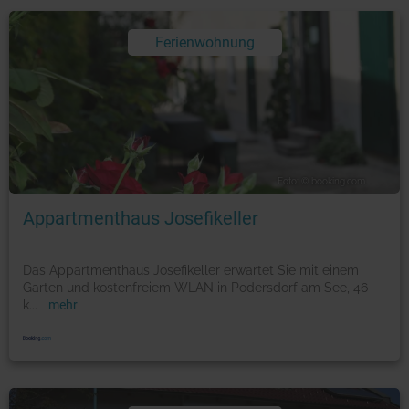
Ferienwohnung
Foto: © booking.com
Appartmenthaus Josefikeller
Das Appartmenthaus Josefikeller erwartet Sie mit einem
Garten und kostenfreiem WLAN in Podersdorf am See, 46
k
...
mehr