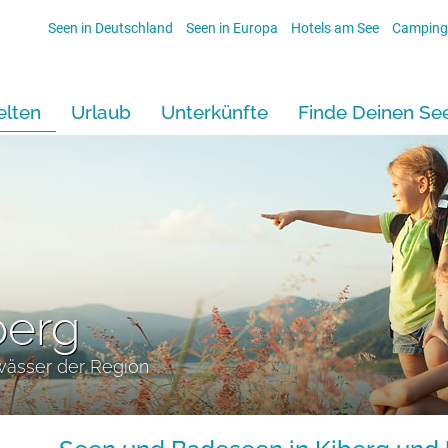
Seen in Deutschland
Seen in Europa
Hotels am See
Camping
lten
Urlaub
Unterkünfte
Finde Deinen Se
berg
wässer der Region