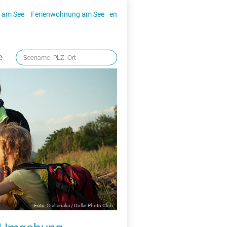
 am See
Ferienwohnung am See
en
e
Foto: © altanaka / Dollar Photo Club