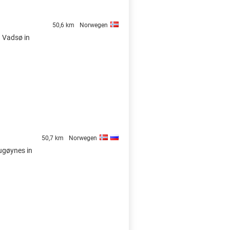
50,6 km
Norwegen
n Vadsø in
50,7 km
Norwegen
Bugøynes in