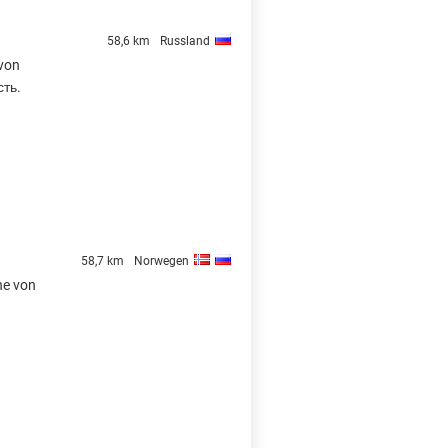
58,6 km
Russland
 von
ть.
58,7 km
Norwegen
he von