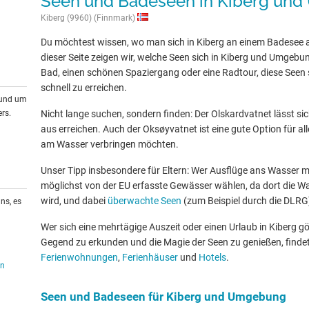
Seen und Badeseen in Kiberg un
Kiberg (9960) (Finnmark)
Du möchtest wissen, wo man sich in Kiberg an einem Badesee 
dieser Seite zeigen wir, welche Seen sich in Kiberg und Umgebun
Bad, einen schönen Spaziergang oder eine Radtour, diese Seen s
schnell zu erreichen.
rund um
rs.
Nicht lange suchen, sondern finden: Der Olskardvatnet lässt sic
aus erreichen. Auch der Oksøyvatnet ist eine gute Option für al
am Wasser verbringen möchten.
Unser Tipp insbesondere für Eltern: Wer Ausflüge ans Wasser mit
möglichst von der EU erfasste Gewässer wählen, da dort die W
wird, und dabei
überwachte Seen
(zum Beispiel durch die DLRG
ns, es
Wer sich eine mehrtägige Auszeit oder einen Urlaub in Kiberg 
Gegend zu erkunden und die Magie der Seen zu genießen, findet
Ferienwohnungen
,
Ferienhäuser
und
Hotels
.
en
Seen und Badeseen für Kiberg und Umgebung