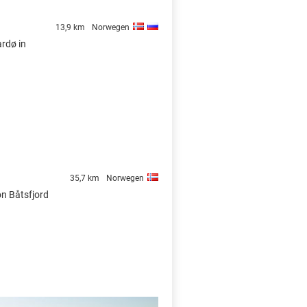
13,9 km
Norwegen
ardø in
35,7 km
Norwegen
on Båtsfjord