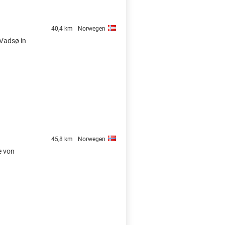
40,4 km
Norwegen
 Vadsø in
45,8 km
Norwegen
e von