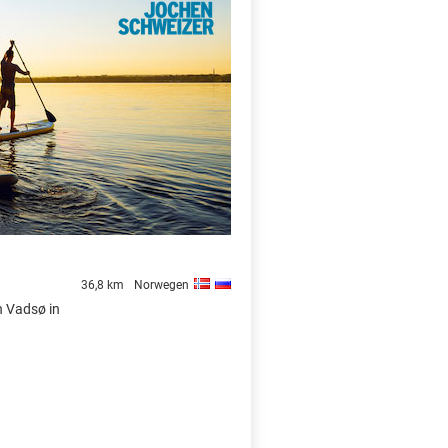
X
36,8 km
Norwegen
n Vadsø in