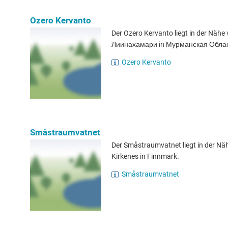
Ozero Kervanto
Der Ozero Kervanto liegt in der Nähe
Лиинахамари in Мурманская Облас
Ozero Kervanto
Småstraumvatnet
Der Småstraumvatnet liegt in der Nä
Kirkenes in Finnmark.
Småstraumvatnet