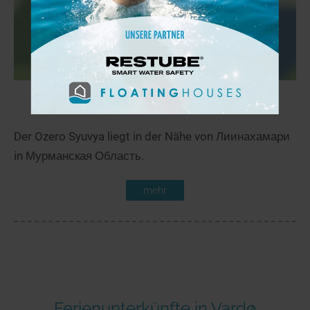
Ozero Syuvya
70,1 km
Der Ozero Syuvya liegt in der Nähe von Лиинахамари
in Мурманская Область.
mehr
Ferienunterkünfte in Vardø