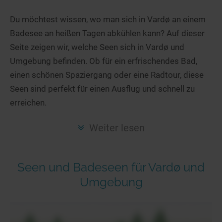
Hotels am See
Urlaub an der Küste
Radtouren am See
Finde Deinen See
Ferienwohnungen
Du möchtest wissen, wo man sich in Vardø an einem
Direkt am Wasser
Stand Up Paddeling
Badesee an heißen Tagen abkühlen kann? Auf dieser
Seen in Deiner Nähe
Hausboote
Unterkünfte
Kitesurfen
Seite zeigen wir, welche Seen sich in Vardø und
Seen in Deutschland
Camping am See
Hotels am See
Kanu- & Kajaktouren
Umgebung befinden. Ob für ein erfrischendes Bad,
Seen in Europa
Top-Hotels
Ferienwohnungen
Badeseen in Deutschland
einen schönen Spaziergang oder eine Radtour, diese
Strandbad-Verzeichnis
Top-Hotel Empfehlungen
Seen sind perfekt für einen Ausflug und schnell zu
Hausboote
Genuss pur
erreichen.
Überwachte Badestellen
Familienhotels
Camping
Wellness am See
Hunde am See
Bike-Hotels
Aktiv-Urlaub
Gourmet-Urlaub
Weiter lesen
Unsere See-Highlights
Wellness-Hotels
Kanu- & Kajak-Urlaub
Romantik Hotels
Deutschlands schönste Seen
Biohotels
Wanderurlaub
Seen und Badeseen für Vardø und
Top Seen nach Bundesländern
Ausgefallenes
Bikeurlaub
Umgebung
Top Seen nach Regionen
Häuser auf dem Wasser
Auszeit & Wellness
Deutschlands Lieblingsseen
Hundefreundliche Unterkünfte