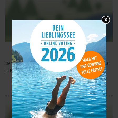
Småstraumvatnet
69,2 km
Der Småstraumvatnet liegt in der Nähe von Kirkenes
in Finnmark.
mehr