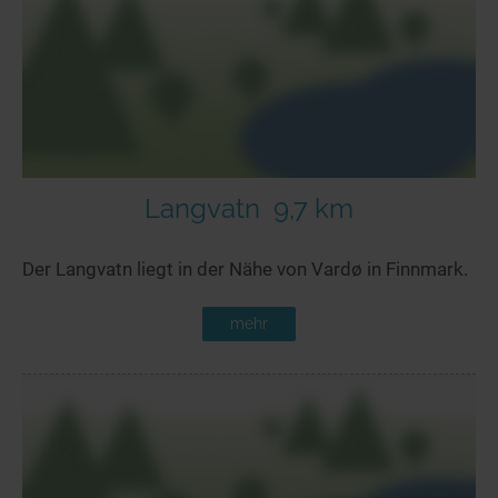
Seen in Europa
Glamping
Österreich
Schweiz
Frankreich
Niederlande
Schweden
Langvatn
9,7 km
Norwegen
Der Langvatn liegt in der Nähe von Vardø in Finnmark.
alle Länder…
mehr