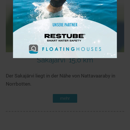
Sakajärvi
15,0 km
Der Sakajärvi liegt in der Nähe von Nattavaaraby in
Norrbotten.
mehr