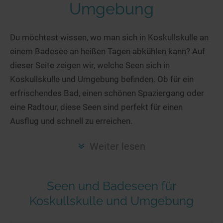
Hotels am See
Urlaub an der Küste
Radtouren am See
Umgebung
Finde Deinen See
Ferienwohnungen
Direkt am Wasser
Stand Up Paddeling
Seen in Deiner Nähe
Hausboote
Du möchtest wissen, wo man sich in Koskullskulle an
Unterkünfte
Kitesurfen
einem Badesee an heißen Tagen abkühlen kann? Auf
Seen in Deutschland
Camping am See
Hotels am See
Kanu- & Kajaktouren
dieser Seite zeigen wir, welche Seen sich in
Seen in Europa
Top-Hotels
Ferienwohnungen
Badeseen in Deutschland
Koskullskulle und Umgebung befinden. Ob für ein
Strandbad-Verzeichnis
Top-Hotel Empfehlungen
Hausboote
Genuss pur
erfrischendes Bad, einen schönen Spaziergang oder
Überwachte Badestellen
Familienhotels
eine Radtour, diese Seen sind perfekt für einen
Camping
Wellness am See
Ausflug und schnell zu erreichen.
Hunde am See
Bike-Hotels
Aktiv-Urlaub
Gourmet-Urlaub
Unsere See-Highlights
Wellness-Hotels
Kanu- & Kajak-Urlaub
Romantik Hotels
Weiter lesen
Deutschlands schönste Seen
Biohotels
Wanderurlaub
Top Seen nach Bundesländern
Ausgefallenes
Bikeurlaub
Seen und Badeseen für
Top Seen nach Regionen
Häuser auf dem Wasser
Auszeit & Wellness
Koskullskulle und Umgebung
Deutschlands Lieblingsseen
Hundefreundliche Unterkünfte