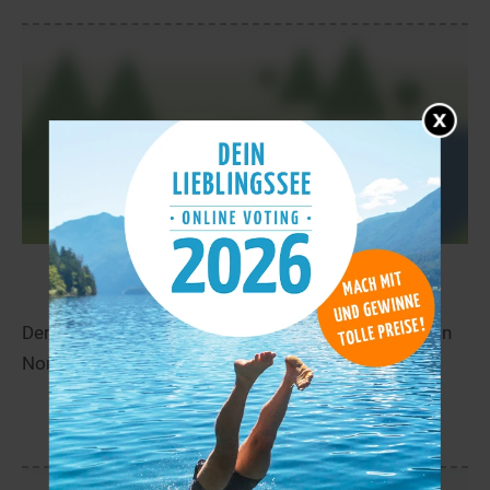
Kutjesjaure
15,0 km
Der Kutjesjaure liegt in der Nähe von Koskullskulle in
Norrbotten.
mehr