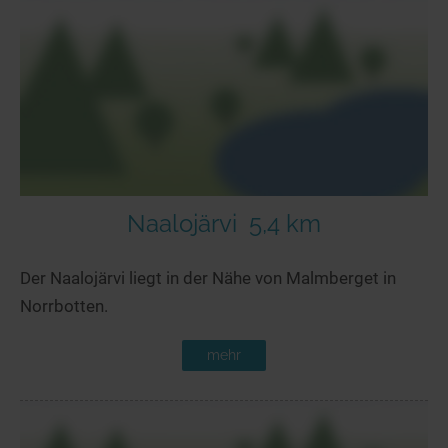
Seen in Europa
Glamping
Österreich
Schweiz
Frankreich
Niederlande
Schweden
Norwegen
Naalojärvi
5,4 km
alle Länder…
Der Naalojärvi liegt in der Nähe von Malmberget in
Norrbotten.
mehr