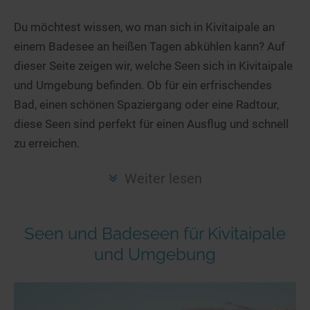
Hotels am See
Urlaub an der Küste
Radtouren am See
Finde Deinen See
Ferienwohnungen
Du möchtest wissen, wo man sich in Kivitaipale an
Direkt am Wasser
Stand Up Paddeling
einem Badesee an heißen Tagen abkühlen kann? Auf
Seen in Deiner Nähe
Hausboote
Unterkünfte
Kitesurfen
dieser Seite zeigen wir, welche Seen sich in Kivitaipale
Seen in Deutschland
Camping am See
Hotels am See
Kanu- & Kajaktouren
und Umgebung befinden. Ob für ein erfrischendes
Seen in Europa
Top-Hotels
Ferienwohnungen
Badeseen in Deutschland
Bad, einen schönen Spaziergang oder eine Radtour,
Strandbad-Verzeichnis
Top-Hotel Empfehlungen
diese Seen sind perfekt für einen Ausflug und schnell
Hausboote
Genuss pur
zu erreichen.
Überwachte Badestellen
Familienhotels
Camping
Wellness am See
Hunde am See
Bike-Hotels
Aktiv-Urlaub
Gourmet-Urlaub
Weiter lesen
Unsere See-Highlights
Wellness-Hotels
Kanu- & Kajak-Urlaub
Romantik Hotels
Deutschlands schönste Seen
Biohotels
Wanderurlaub
Seen und Badeseen für Kivitaipale
Top Seen nach Bundesländern
Ausgefallenes
Bikeurlaub
und Umgebung
Top Seen nach Regionen
Häuser auf dem Wasser
Auszeit & Wellness
Deutschlands Lieblingsseen
Hundefreundliche Unterkünfte