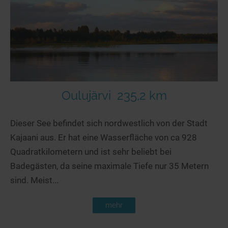
Seen in Europa
Glamping
Österreich
Schweiz
Frankreich
Niederlande
Schweden
Oulujärvi
235,2 km
Norwegen
Dieser See befindet sich nordwestlich von der Stadt
alle Länder…
Kajaani aus. Er hat eine Wasserfläche von ca 928
Quadratkilometern und ist sehr beliebt bei
Badegästen, da seine maximale Tiefe nur 35 Metern
sind. Meist...
mehr