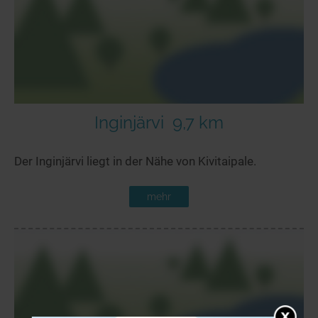
Inginjärvi
9,7 km
Der Inginjärvi liegt in der Nähe von Kivitaipale.
mehr