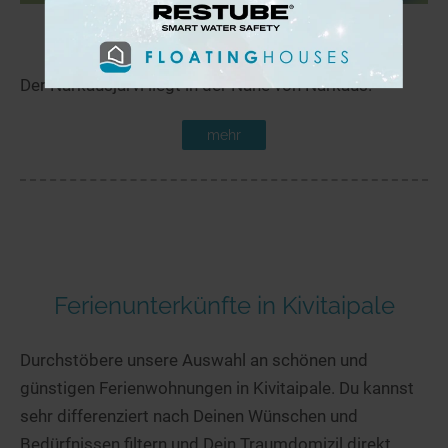
Narkausjärvi
10,5 km
Der Narkausjärvi liegt in der Nähe von Narkaus.
mehr
Ferienunterkünfte in Kivitaipale
Durchstöbere unsere Auswahl an schönen und
günstigen Ferienwohnungen in Kivitaipale. Du kannst
sehr differenziert nach Deinen Wünschen und
Bedürfnissen filtern und Dein Traumdomizil direkt