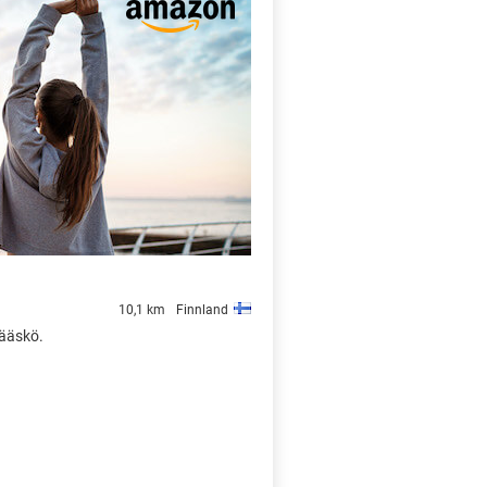
X
10,1 km
Finnland
Jääskö.