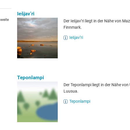
Iešjav’ri
hweite
Der Iešjav’ri liegt in der Nähe von Maz
Finnmark.
Iešjav’ri
Teponlampi
Der Teponlampi liegt in der Nähe von 
Luusua.
Teponlampi