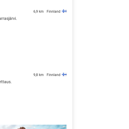
6,9 km
Finnland
arrasjärvi.
9,8 km
Finnland
rttaus.