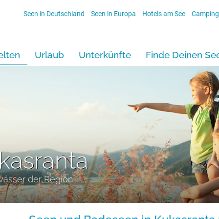
Seen in Deutschland
Seen in Europa
Hotels am See
Camping
lten
Urlaub
Unterkünfte
Finde Deinen Se
kasranta
wässer der Region