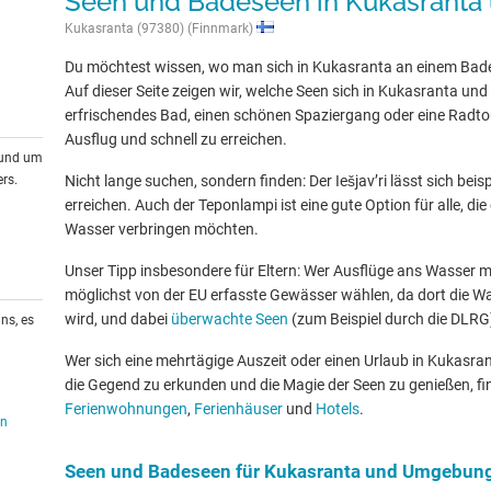
Seen und Badeseen in Kukasrant
Kukasranta (97380) (Finnmark)
Du möchtest wissen, wo man sich in Kukasranta an einem Bad
Auf dieser Seite zeigen wir, welche Seen sich in Kukasranta un
erfrischendes Bad, einen schönen Spaziergang oder eine Radtour
Ausflug und schnell zu erreichen.
rund um
rs.
Nicht lange suchen, sondern finden: Der Iešjav’ri lässt sich be
erreichen. Auch der Teponlampi ist eine gute Option für alle, d
Wasser verbringen möchten.
Unser Tipp insbesondere für Eltern: Wer Ausflüge ans Wasser mit
möglichst von der EU erfasste Gewässer wählen, da dort die W
wird, und dabei
überwachte Seen
(zum Beispiel durch die DLRG
ns, es
Wer sich eine mehrtägige Auszeit oder einen Urlaub in Kukasr
die Gegend zu erkunden und die Magie der Seen zu genießen, fin
Ferienwohnungen
,
Ferienhäuser
und
Hotels
.
en
Seen und Badeseen für Kukasranta und Umgebun