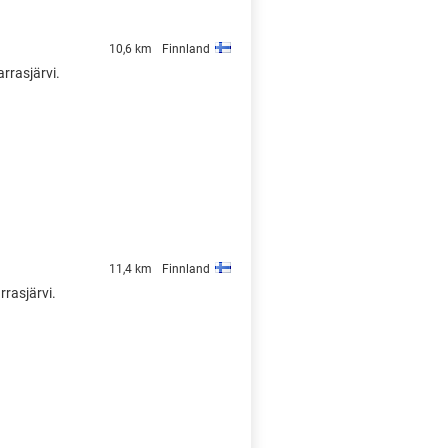
10,6 km
Finnland
arrasjärvi.
11,4 km
Finnland
rrasjärvi.