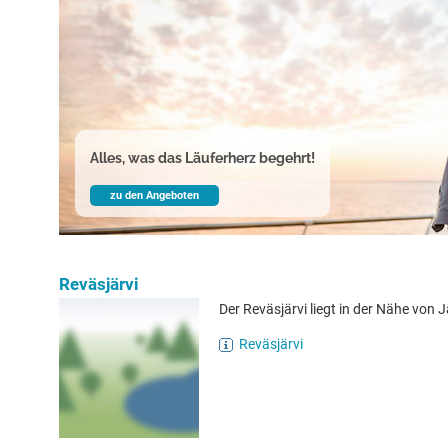
Alles, was das Läuferherz begehrt!
zu den Angeboten
Reväsjärvi
Der Reväsjärvi liegt in der Nähe von 
Reväsjärvi