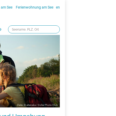
 am See
Ferienwohnung am See
en
e
Foto: © altanaka / Dollar Photo Club