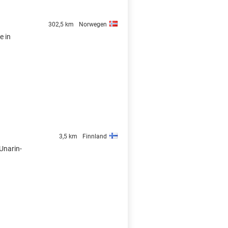
302,5 km
Norwegen
e in
3,5 km
Finnland
Unarin-