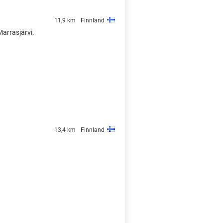
11,9 km
Finnland
Marrasjärvi.
13,4 km
Finnland