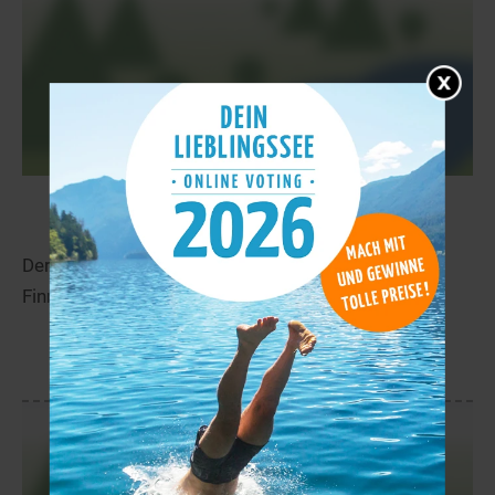
Miessejav’rit
12,3 km
Der Miessejav’rit liegt in der Nähe von Kokelv in
Finnmark.
mehr