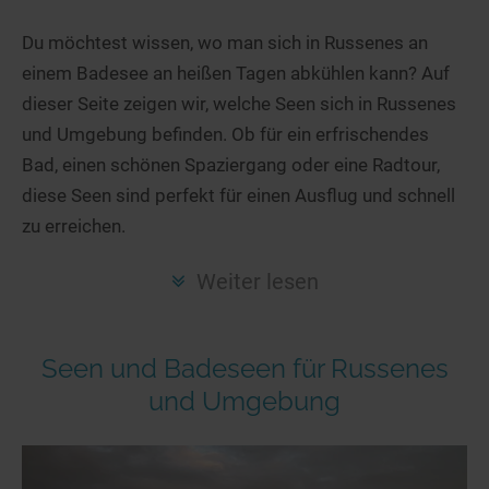
Hotels am See
Urlaub an der Küste
Radtouren am See
Finde Deinen See
Ferienwohnungen
Du möchtest wissen, wo man sich in Russenes an
Direkt am Wasser
Stand Up Paddeling
einem Badesee an heißen Tagen abkühlen kann? Auf
Seen in Deiner Nähe
Hausboote
Unterkünfte
Kitesurfen
dieser Seite zeigen wir, welche Seen sich in Russenes
Seen in Deutschland
Camping am See
Hotels am See
Kanu- & Kajaktouren
und Umgebung befinden. Ob für ein erfrischendes
Seen in Europa
Top-Hotels
Ferienwohnungen
Badeseen in Deutschland
Bad, einen schönen Spaziergang oder eine Radtour,
Strandbad-Verzeichnis
Top-Hotel Empfehlungen
diese Seen sind perfekt für einen Ausflug und schnell
Hausboote
Genuss pur
zu erreichen.
Überwachte Badestellen
Familienhotels
Camping
Wellness am See
Hunde am See
Bike-Hotels
Aktiv-Urlaub
Gourmet-Urlaub
Weiter lesen
Unsere See-Highlights
Wellness-Hotels
Kanu- & Kajak-Urlaub
Romantik Hotels
Deutschlands schönste Seen
Biohotels
Wanderurlaub
Seen und Badeseen für Russenes
Top Seen nach Bundesländern
Ausgefallenes
Bikeurlaub
und Umgebung
Top Seen nach Regionen
Häuser auf dem Wasser
Auszeit & Wellness
Deutschlands Lieblingsseen
Hundefreundliche Unterkünfte