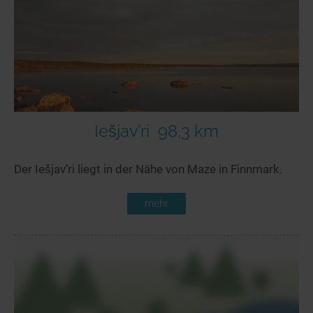
Seen in Europa
Glamping
Österreich
Schweiz
Frankreich
Niederlande
Schweden
Iešjav’ri
98,3 km
Norwegen
Der Iešjav’ri liegt in der Nähe von Maze in Finnmark.
alle Länder…
mehr