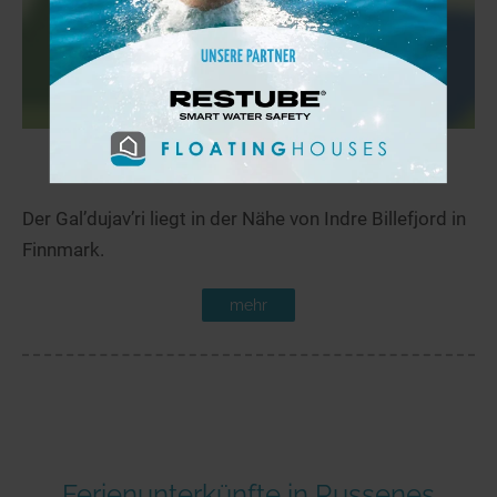
Gal’dujav’ri
12,7 km
Der Gal’dujav’ri liegt in der Nähe von Indre Billefjord in
Finnmark.
mehr
Ferienunterkünfte in Russenes