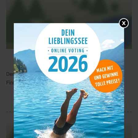
Trollvatnet
21,6 km
Der Trollvatnet liegt in der Nähe von Kvalsund in
Finnmark.
mehr