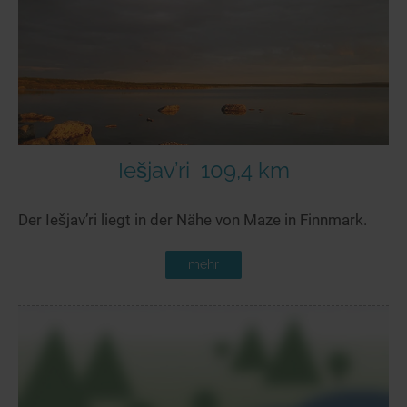
Seen in Europa
Glamping
Österreich
Schweiz
Frankreich
Niederlande
Schweden
Iešjav’ri
109,4 km
Norwegen
Der Iešjav’ri liegt in der Nähe von Maze in Finnmark.
alle Länder…
mehr