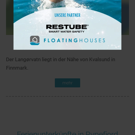
Langørvatn
21,9 km
Der Langørvatn liegt in der Nähe von Kvalsund in
Finnmark.
mehr
Ferienunterkünfte in Rypefjord