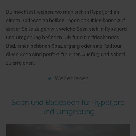
Hotels am See
Urlaub an der Küste
Radtouren am See
Finde Deinen See
Ferienwohnungen
Du möchtest wissen, wo man sich in Rypefjord an
Direkt am Wasser
Stand Up Paddeling
einem Badesee an heißen Tagen abkühlen kann? Auf
Seen in Deiner Nähe
Hausboote
Unterkünfte
Kitesurfen
dieser Seite zeigen wir, welche Seen sich in Rypefjord
Seen in Deutschland
Camping am See
Hotels am See
Kanu- & Kajaktouren
und Umgebung befinden. Ob für ein erfrischendes
Seen in Europa
Top-Hotels
Ferienwohnungen
Badeseen in Deutschland
Bad, einen schönen Spaziergang oder eine Radtour,
Strandbad-Verzeichnis
Top-Hotel Empfehlungen
diese Seen sind perfekt für einen Ausflug und schnell
Hausboote
Genuss pur
zu erreichen.
Überwachte Badestellen
Familienhotels
Camping
Wellness am See
Hunde am See
Bike-Hotels
Aktiv-Urlaub
Gourmet-Urlaub
Weiter lesen
Unsere See-Highlights
Wellness-Hotels
Kanu- & Kajak-Urlaub
Romantik Hotels
Deutschlands schönste Seen
Biohotels
Wanderurlaub
Seen und Badeseen für Rypefjord
Top Seen nach Bundesländern
Ausgefallenes
Bikeurlaub
und Umgebung
Top Seen nach Regionen
Häuser auf dem Wasser
Auszeit & Wellness
Deutschlands Lieblingsseen
Hundefreundliche Unterkünfte