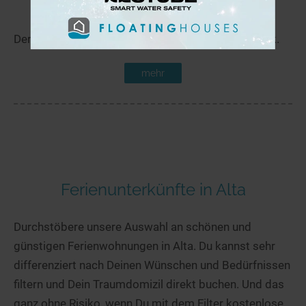
Holmvatn
15,9 km
Der Holmvatn liegt in der Nähe von Alta in Finnmark.
mehr
Ferienunterkünfte in Alta
Durchstöbere unsere Auswahl an schönen und
günstigen Ferienwohnungen in Alta. Du kannst sehr
differenziert nach Deinen Wünschen und Bedürfnissen
filtern und Dein Traumdomizil direkt buchen. Und das
ganz ohne Risiko, wenn Du mit dem Filter kostenlose