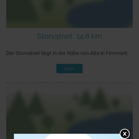
Storvatnet
14,8 km
Der Storvatnet liegt in der Nähe von Alta in Finnmark.
mehr