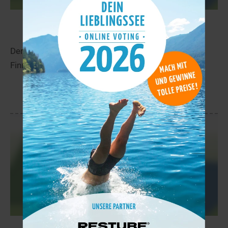
Sarvesjåkjavrit
15,3 km
Der Sarvesjåkjavrit liegt in der Nähe von Kviby in
Finnmark.
mehr