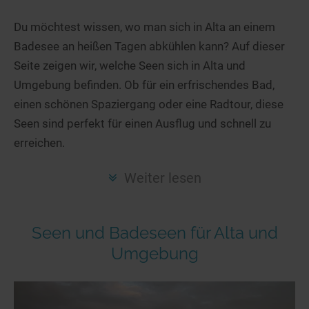
Hotels am See
Urlaub an der Küste
Radtouren am See
Finde Deinen See
Ferienwohnungen
Du möchtest wissen, wo man sich in Alta an einem
Direkt am Wasser
Stand Up Paddeling
Badesee an heißen Tagen abkühlen kann? Auf dieser
Seen in Deiner Nähe
Hausboote
Unterkünfte
Kitesurfen
Seite zeigen wir, welche Seen sich in Alta und
Seen in Deutschland
Camping am See
Hotels am See
Kanu- & Kajaktouren
Umgebung befinden. Ob für ein erfrischendes Bad,
Seen in Europa
Top-Hotels
Ferienwohnungen
Badeseen in Deutschland
einen schönen Spaziergang oder eine Radtour, diese
Strandbad-Verzeichnis
Top-Hotel Empfehlungen
Seen sind perfekt für einen Ausflug und schnell zu
Hausboote
Genuss pur
erreichen.
Überwachte Badestellen
Familienhotels
Camping
Wellness am See
Hunde am See
Bike-Hotels
Aktiv-Urlaub
Gourmet-Urlaub
Weiter lesen
Unsere See-Highlights
Wellness-Hotels
Kanu- & Kajak-Urlaub
Romantik Hotels
Deutschlands schönste Seen
Biohotels
Wanderurlaub
Seen und Badeseen für Alta und
Top Seen nach Bundesländern
Ausgefallenes
Bikeurlaub
Umgebung
Top Seen nach Regionen
Häuser auf dem Wasser
Auszeit & Wellness
Deutschlands Lieblingsseen
Hundefreundliche Unterkünfte