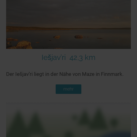
Seen in Europa
Glamping
Österreich
Schweiz
Frankreich
Niederlande
Schweden
Iešjav’ri
42,3 km
Norwegen
Der Iešjav’ri liegt in der Nähe von Maze in Finnmark.
alle Länder…
mehr