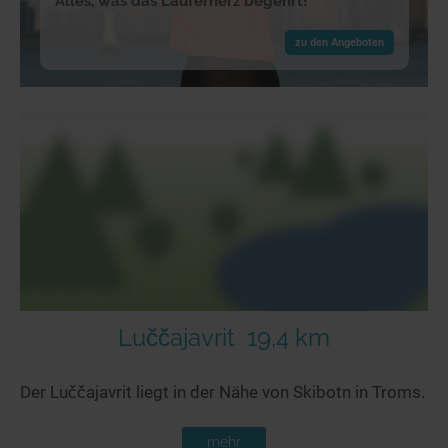
Alles, was das Läuferherz begehrt!
zu den Angeboten
Luččajavrit
19,4 km
Der Luččajavrit liegt in der Nähe von Skibotn in Troms.
mehr