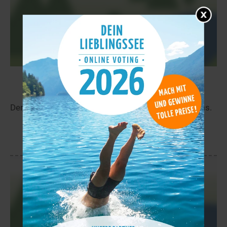
Čaccajav’ri
22,3 km
Der Čaccajav’ri liegt in der Nähe von Oteren in Troms.
mehr