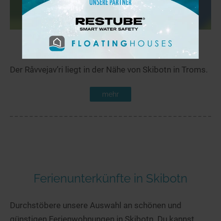
Råvvejav’ri
24,1 km
Der Råvvejav’ri liegt in der Nähe von Skibotn in Troms.
mehr
Ferienunterkünfte in Skibotn
Durchstöbere unsere Auswahl an schönen und
günstigen Ferienwohnungen in Skibotn. Du kannst