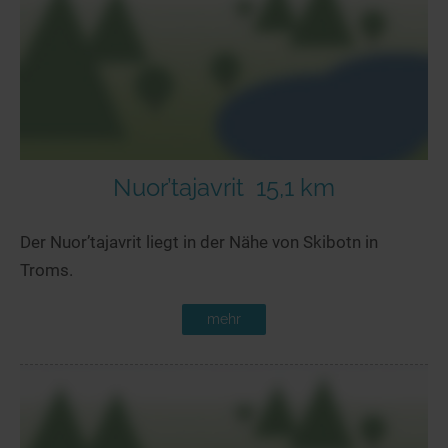
Seen in Europa
Glamping
Österreich
Schweiz
Frankreich
Niederlande
Schweden
Nuor’tajavrit
15,1 km
Norwegen
Der Nuor’tajavrit liegt in der Nähe von Skibotn in
alle Länder…
Troms.
mehr