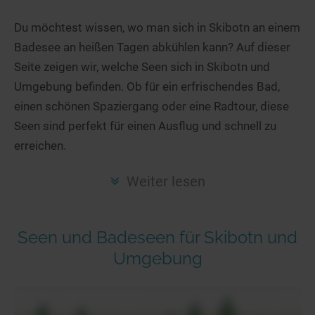
Hotels am See
Urlaub an der Küste
Radtouren am See
Finde Deinen See
Ferienwohnungen
Du möchtest wissen, wo man sich in Skibotn an einem
Direkt am Wasser
Stand Up Paddeling
Badesee an heißen Tagen abkühlen kann? Auf dieser
Seen in Deiner Nähe
Hausboote
Unterkünfte
Kitesurfen
Seite zeigen wir, welche Seen sich in Skibotn und
Seen in Deutschland
Camping am See
Hotels am See
Kanu- & Kajaktouren
Umgebung befinden. Ob für ein erfrischendes Bad,
Seen in Europa
Top-Hotels
Ferienwohnungen
Badeseen in Deutschland
einen schönen Spaziergang oder eine Radtour, diese
Strandbad-Verzeichnis
Top-Hotel Empfehlungen
Seen sind perfekt für einen Ausflug und schnell zu
Hausboote
Genuss pur
erreichen.
Überwachte Badestellen
Familienhotels
Camping
Wellness am See
Hunde am See
Bike-Hotels
Aktiv-Urlaub
Gourmet-Urlaub
Weiter lesen
Unsere See-Highlights
Wellness-Hotels
Kanu- & Kajak-Urlaub
Romantik Hotels
Deutschlands schönste Seen
Biohotels
Wanderurlaub
Seen und Badeseen für Skibotn und
Top Seen nach Bundesländern
Ausgefallenes
Bikeurlaub
Umgebung
Top Seen nach Regionen
Häuser auf dem Wasser
Auszeit & Wellness
Deutschlands Lieblingsseen
Hundefreundliche Unterkünfte