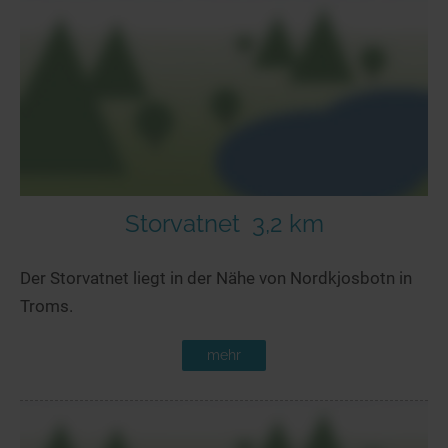
Seen in Europa
Glamping
Österreich
Schweiz
Frankreich
Niederlande
Schweden
Norwegen
Storvatnet
3,2 km
alle Länder…
Der Storvatnet liegt in der Nähe von Nordkjosbotn in
Troms.
mehr