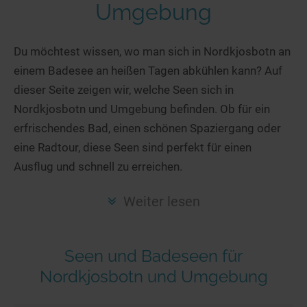
Hotels am See
Urlaub an der Küste
Radtouren am See
Umgebung
Finde Deinen See
Ferienwohnungen
Direkt am Wasser
Stand Up Paddeling
Seen in Deiner Nähe
Hausboote
Du möchtest wissen, wo man sich in Nordkjosbotn an
Unterkünfte
Kitesurfen
einem Badesee an heißen Tagen abkühlen kann? Auf
Seen in Deutschland
Camping am See
Hotels am See
Kanu- & Kajaktouren
dieser Seite zeigen wir, welche Seen sich in
Seen in Europa
Top-Hotels
Ferienwohnungen
Badeseen in Deutschland
Nordkjosbotn und Umgebung befinden. Ob für ein
Strandbad-Verzeichnis
Top-Hotel Empfehlungen
Hausboote
Genuss pur
erfrischendes Bad, einen schönen Spaziergang oder
Überwachte Badestellen
Familienhotels
eine Radtour, diese Seen sind perfekt für einen
Camping
Wellness am See
Ausflug und schnell zu erreichen.
Hunde am See
Bike-Hotels
Aktiv-Urlaub
Gourmet-Urlaub
Unsere See-Highlights
Wellness-Hotels
Kanu- & Kajak-Urlaub
Romantik Hotels
Weiter lesen
Deutschlands schönste Seen
Biohotels
Wanderurlaub
Top Seen nach Bundesländern
Ausgefallenes
Bikeurlaub
Seen und Badeseen für
Top Seen nach Regionen
Häuser auf dem Wasser
Auszeit & Wellness
Nordkjosbotn und Umgebung
Deutschlands Lieblingsseen
Hundefreundliche Unterkünfte