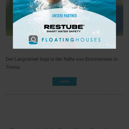
Langvatnet
21,8 km
Der Langvatnet liegt in der Nähe von Storsteinnes in
Troms.
mehr