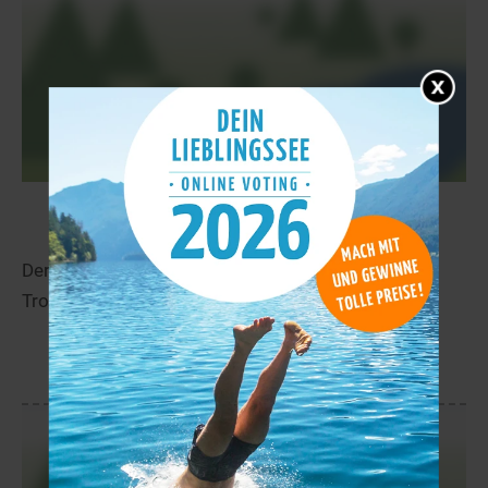
Litlevatnet
19,2 km
Der Litlevatnet liegt in der Nähe von Storsteinnes in
Troms.
mehr