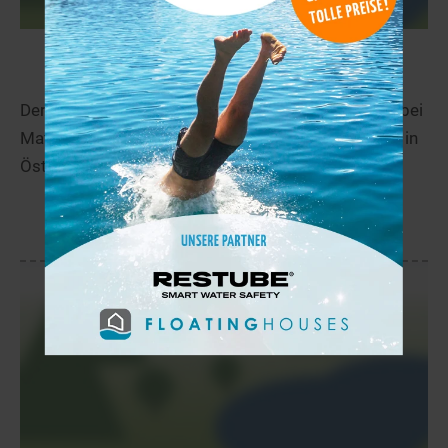
Badeteich Rohrbach
12,4 km
Der Badeteich Rohrbach befindet sich in Rohrbach bei
Mattersburg im Bezirk Mattersburg im Burgenland in
Österreich.
mehr