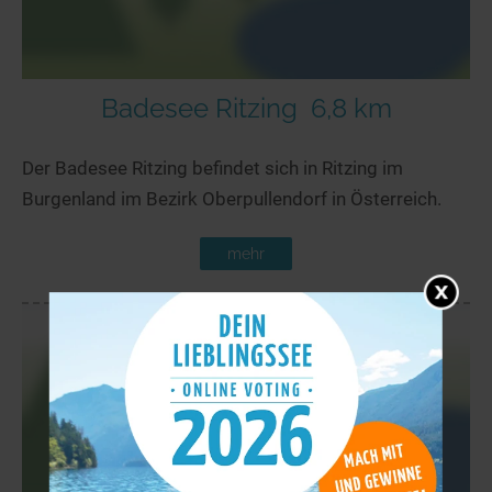
Badesee Ritzing
6,8 km
Der Badesee Ritzing befindet sich in Ritzing im
Burgenland im Bezirk Oberpullendorf in Österreich.
mehr