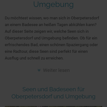
Hotels am See
Urlaub an der Küste
Radtouren am See
Umgebung
Finde Deinen See
Ferienwohnungen
Direkt am Wasser
Stand Up Paddeling
Seen in Deiner Nähe
Hausboote
Du möchtest wissen, wo man sich in Oberpetersdorf
Unterkünfte
Kitesurfen
an einem Badesee an heißen Tagen abkühlen kann?
Seen in Deutschland
Camping am See
Hotels am See
Kanu- & Kajaktouren
Auf dieser Seite zeigen wir, welche Seen sich in
Seen in Europa
Top-Hotels
Ferienwohnungen
Badeseen in Deutschland
Oberpetersdorf und Umgebung befinden. Ob für ein
Strandbad-Verzeichnis
Top-Hotel Empfehlungen
Hausboote
Genuss pur
erfrischendes Bad, einen schönen Spaziergang oder
Überwachte Badestellen
Familienhotels
eine Radtour, diese Seen sind perfekt für einen
Camping
Wellness am See
Ausflug und schnell zu erreichen.
Hunde am See
Bike-Hotels
Aktiv-Urlaub
Gourmet-Urlaub
Unsere See-Highlights
Wellness-Hotels
Kanu- & Kajak-Urlaub
Romantik Hotels
Weiter lesen
Deutschlands schönste Seen
Biohotels
Wanderurlaub
Top Seen nach Bundesländern
Ausgefallenes
Bikeurlaub
Seen und Badeseen für
Top Seen nach Regionen
Häuser auf dem Wasser
Auszeit & Wellness
Oberpetersdorf und Umgebung
Deutschlands Lieblingsseen
Hundefreundliche Unterkünfte