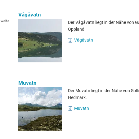
Vågåvatn
hweite
Der Vågåvatn liegt in der Nähe von G
Oppland.
Vågåvatn
Muvatn
Der Muvatn liegt in der Nähe von Solli
Hedmark.
Muvatn