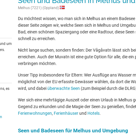
Seen und Badeseen in Melhus u
Melhus (7221) (Oppland)
Du möchtest wissen, wo man sich in Melhus an einem Badesee
dieser Seite zeigen wir, welche Seen sich in Melhus und Umgebu
Bad, einen schönen Spaziergang oder eine Radtour, diese Seen s
schnell zu erreichen.
rund um
rs.
Nicht lange suchen, sondern finden: Der Vågåvatn lässt sich be
erreichen. Auch der Muvatn ist eine gute Option für alle, die 
verbringen möchten.
Unser Tipp insbesondere für Eltern: Wer Ausflüge ans Wasser mit
möglichst von der EU erfasste Gewässer wählen, da dort die W
wird, und dabei
überwachte Seen
(zum Beispiel durch die DLRG
ns, es
Wer sich eine mehrtägige Auszeit oder einen Urlaub in Melhus 
Gegend zu erkunden und die Magie der Seen zu genießen, findet
Ferienwohnungen
,
Ferienhäuser
und
Hotels
.
en
Seen und Badeseen für Melhus und Umgebung