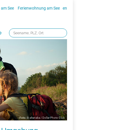
 am See
Ferienwohnung am See
en
e
Foto: © altanaka / Dollar Photo Club