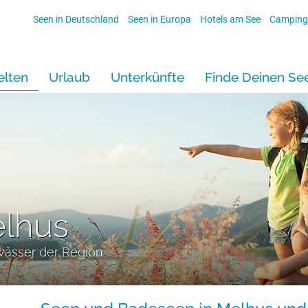
Seen in Deutschland
Seen in Europa
Hotels am See
Camping
lten
Urlaub
Unterkünfte
Finde Deinen Se
elhus
wässer der Region