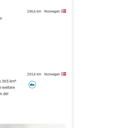
246,6 km
Norwegen
on
293,6 km
Norwegen
on 365 km²
e weitere
n.de!