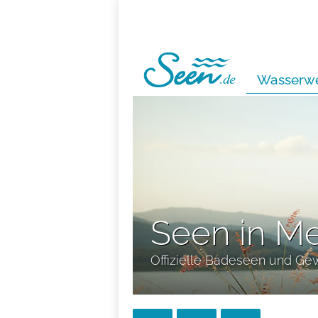
Wasserwe
Seen in M
Offizielle Badeseen und Ge