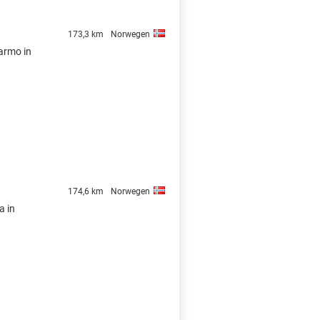
173,3 km
Norwegen
armo in
174,6 km
Norwegen
a in