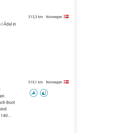
313,3 km
Norwegen
 I Ådal in
319,1 km
Norwegen
e
 an
uch Boot
sind
 140...