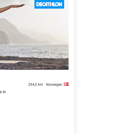
X
294,5 km
Norwegen
a in