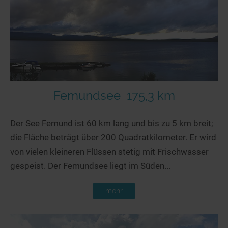
Seen in Europa
Glamping
Österreich
Schweiz
Frankreich
Niederlande
Schweden
Femundsee
175,3 km
Norwegen
Der See Femund ist 60 km lang und bis zu 5 km breit;
alle Länder…
die Fläche beträgt über 200 Quadratkilometer. Er wird
von vielen kleineren Flüssen stetig mit Frischwasser
gespeist. Der Femundsee liegt im Süden...
mehr