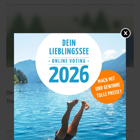
Bjørsjøen
10,8 km
Der Bjørsjøen liegt in der Nähe von Leksvik in Nord-
Trondelag.
mehr