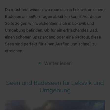
Hotels am See
Urlaub an der Küste
Radtouren am See
Finde Deinen See
Ferienwohnungen
Du möchtest wissen, wo man sich in Leksvik an einem
Direkt am Wasser
Stand Up Paddeling
Badesee an heißen Tagen abkühlen kann? Auf dieser
Seen in Deiner Nähe
Hausboote
Unterkünfte
Kitesurfen
Seite zeigen wir, welche Seen sich in Leksvik und
Seen in Deutschland
Camping am See
Hotels am See
Kanu- & Kajaktouren
Umgebung befinden. Ob für ein erfrischendes Bad,
Seen in Europa
Top-Hotels
Ferienwohnungen
Badeseen in Deutschland
einen schönen Spaziergang oder eine Radtour, diese
Strandbad-Verzeichnis
Top-Hotel Empfehlungen
Seen sind perfekt für einen Ausflug und schnell zu
Hausboote
Genuss pur
erreichen.
Überwachte Badestellen
Familienhotels
Camping
Wellness am See
Hunde am See
Bike-Hotels
Aktiv-Urlaub
Gourmet-Urlaub
Weiter lesen
Unsere See-Highlights
Wellness-Hotels
Kanu- & Kajak-Urlaub
Romantik Hotels
Deutschlands schönste Seen
Biohotels
Wanderurlaub
Seen und Badeseen für Leksvik und
Top Seen nach Bundesländern
Ausgefallenes
Bikeurlaub
Umgebung
Top Seen nach Regionen
Häuser auf dem Wasser
Auszeit & Wellness
Deutschlands Lieblingsseen
Hundefreundliche Unterkünfte