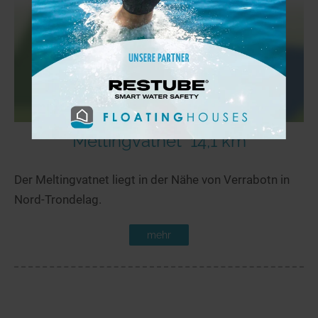
Meltingvatnet
14,1 km
Der Meltingvatnet liegt in der Nähe von Verrabotn in
Nord-Trondelag.
mehr