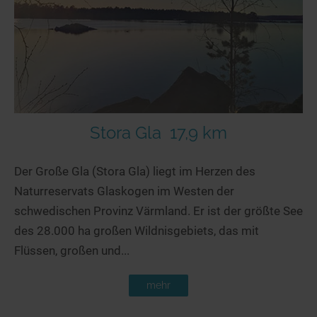
Seen in Europa
Glamping
Österreich
Schweiz
Frankreich
Niederlande
Schweden
Stora Gla
17,9 km
Norwegen
Der Große Gla (Stora Gla) liegt im Herzen des
alle Länder…
Naturreservats Glaskogen im Westen der
schwedischen Provinz Värmland. Er ist der größte See
des 28.000 ha großen Wildnisgebiets, das mit
Flüssen, großen und...
mehr