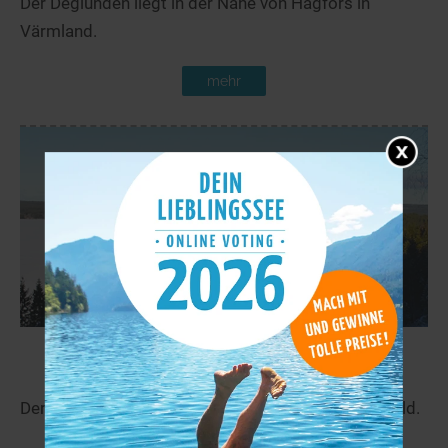
Der Deglunden liegt in der Nähe von Hagfors in
Värmland.
mehr
Femsjøen
83,8 km
Der Femsjøen liegt in der Nähe von Halden in Ostfold.