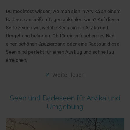
Hotels am See
Urlaub an der Küste
Radtouren am See
Finde Deinen See
Ferienwohnungen
Du möchtest wissen, wo man sich in Arvika an einem
Direkt am Wasser
Stand Up Paddeling
Badesee an heißen Tagen abkühlen kann? Auf dieser
Seen in Deiner Nähe
Hausboote
Unterkünfte
Kitesurfen
Seite zeigen wir, welche Seen sich in Arvika und
Seen in Deutschland
Camping am See
Hotels am See
Kanu- & Kajaktouren
Umgebung befinden. Ob für ein erfrischendes Bad,
Seen in Europa
Top-Hotels
Ferienwohnungen
Badeseen in Deutschland
einen schönen Spaziergang oder eine Radtour, diese
Strandbad-Verzeichnis
Top-Hotel Empfehlungen
Seen sind perfekt für einen Ausflug und schnell zu
Hausboote
Genuss pur
erreichen.
Überwachte Badestellen
Familienhotels
Camping
Wellness am See
Hunde am See
Bike-Hotels
Aktiv-Urlaub
Gourmet-Urlaub
Weiter lesen
Unsere See-Highlights
Wellness-Hotels
Kanu- & Kajak-Urlaub
Romantik Hotels
Deutschlands schönste Seen
Biohotels
Wanderurlaub
Seen und Badeseen für Arvika und
Top Seen nach Bundesländern
Ausgefallenes
Bikeurlaub
Umgebung
Top Seen nach Regionen
Häuser auf dem Wasser
Auszeit & Wellness
Deutschlands Lieblingsseen
Hundefreundliche Unterkünfte