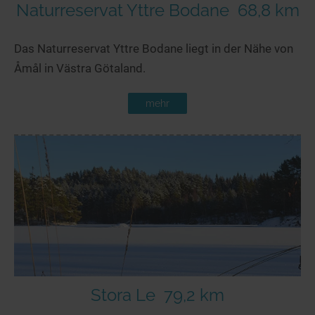
Naturreservat Yttre Bodane
68,8 km
Das Naturreservat Yttre Bodane liegt in der Nähe von
Åmål in Västra Götaland.
mehr
Stora Le
79,2 km