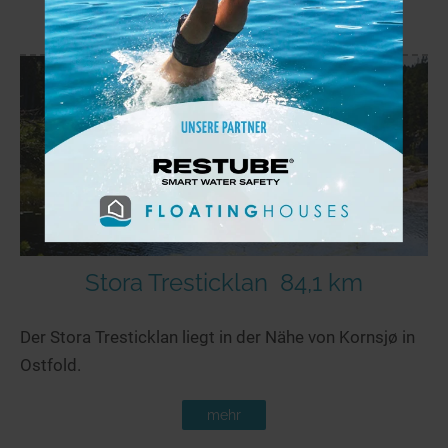
mehr
Stora Tresticklan
84,1 km
Der Stora Tresticklan liegt in der Nähe von Kornsjø in
Ostfold.
mehr