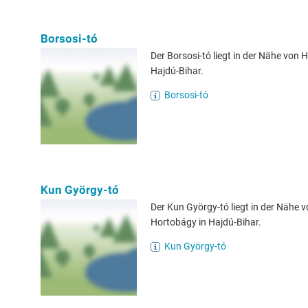
Borsosi-tó
Der Borsosi-tó liegt in der Nähe von 
Hajdú-Bihar.
Borsosi-tó
Kun György-tó
Der Kun György-tó liegt in der Nähe 
Hortobágy in Hajdú-Bihar.
Kun György-tó