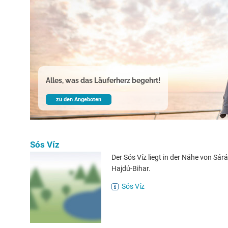
Alles, was das Läuferherz begehrt!
zu den Angeboten
Sós Víz
Der Sós Víz liegt in der Nähe von Sárá
Hajdú-Bihar.
Sós Víz