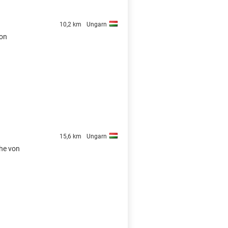
10,2 km
Ungarn
von
15,6 km
Ungarn
ähe von