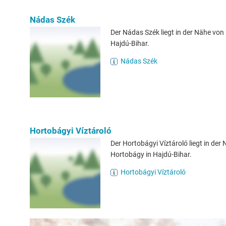
Nádas Szék
Der Nádas Szék liegt in der Nähe von
Hajdú-Bihar.
Nádas Szék
Hortobágyi Víztároló
Der Hortobágyi Víztároló liegt in der
Hortobágy in Hajdú-Bihar.
Hortobágyi Víztároló