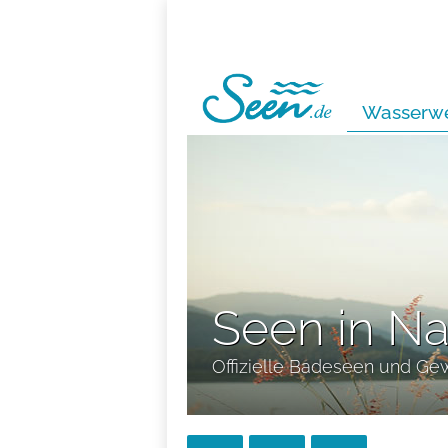
Wasserwe
Seen in N
Offizielle Badeseen und Ge