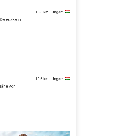
18,6 km
Ungarn
 Derecske in
19,6 km
Ungarn
 Nähe von