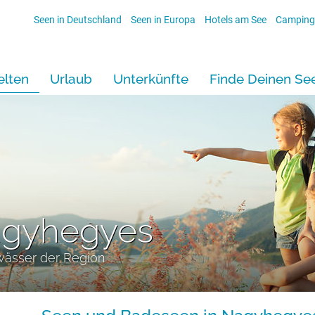
Seen in Deutschland
Seen in Europa
Hotels am See
Camping
lten
Urlaub
Unterkünfte
Finde Deinen Se
agyhegyes
wässer der Region