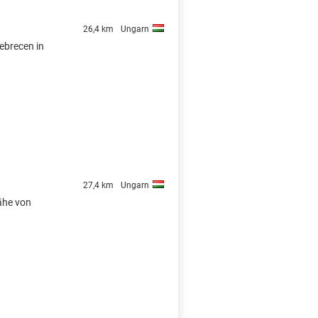
26,4 km
Ungarn
Debrecen in
27,4 km
Ungarn
Nähe von