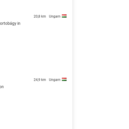
20,8 km
Ungarn
Hortobágy in
24,9 km
Ungarn
von