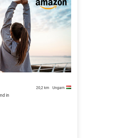
X
20,2 km
Ungarn
nd in