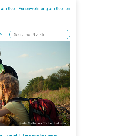
 am See
Ferienwohnung am See
en
e
Foto: © altanaka / Dollar Photo Club