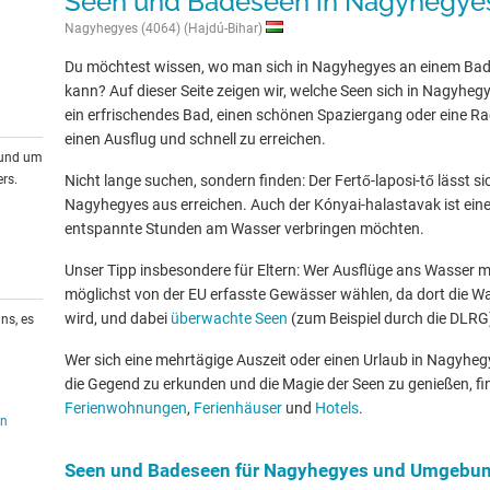
Seen und Badeseen in Nagyhegy
Nagyhegyes (4064) (Hajdú-Bihar)
Du möchtest wissen, wo man sich in Nagyhegyes an einem Bad
kann? Auf dieser Seite zeigen wir, welche Seen sich in Nagyhe
ein erfrischendes Bad, einen schönen Spaziergang oder eine Rad
einen Ausflug und schnell zu erreichen.
rund um
rs.
Nicht lange suchen, sondern finden: Der Fertő-laposi-tő lässt si
Nagyhegyes aus erreichen. Auch der Kónyai-halastavak ist eine g
entspannte Stunden am Wasser verbringen möchten.
Unser Tipp insbesondere für Eltern: Wer Ausflüge ans Wasser mit
möglichst von der EU erfasste Gewässer wählen, da dort die W
wird, und dabei
überwachte Seen
(zum Beispiel durch die DLRG
ns, es
Wer sich eine mehrtägige Auszeit oder einen Urlaub in Nagyh
die Gegend zu erkunden und die Magie der Seen zu genießen, fin
Ferienwohnungen
,
Ferienhäuser
und
Hotels
.
en
Seen und Badeseen für Nagyhegyes und Umgebu