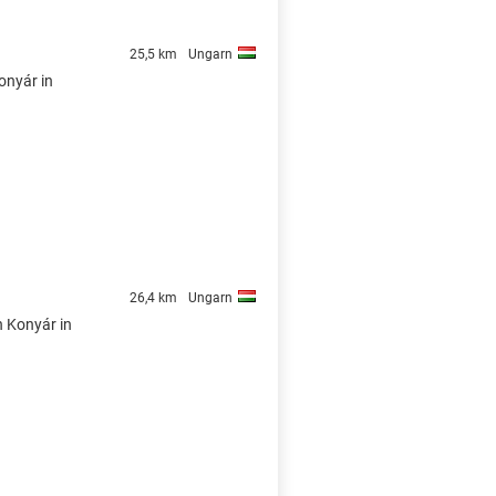
25,5 km
Ungarn
onyár in
26,4 km
Ungarn
n Konyár in