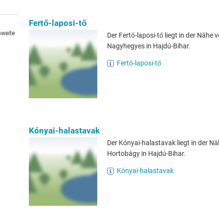
Fertő-laposi-tő
hweite
Der Fertő-laposi-tő liegt in der Nähe 
Nagyhegyes in Hajdú-Bihar.
Fertő-laposi-tő
Kónyai-halastavak
Der Kónyai-halastavak liegt in der N
Hortobágy in Hajdú-Bihar.
Kónyai-halastavak