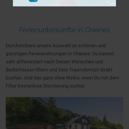
Ferienunterkünfte in Chienes
Durchstöbere unsere Auswahl an schönen und
günstigen Ferienwohnungen in Chienes. Du kannst
sehr differenziert nach Deinen Wünschen und
Bedürfnissen filtern und Dein Traumdomizil direkt
buchen. Und das ganz ohne Risiko, wenn Du mit dem
Filter kostenlose Stornierung suchst.