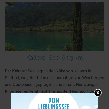
Kalterer See
64,3 km
Der Kalterer See liegt in der Nähe von Kaltern in
Südtirol, eingebettet in eine anmutige, von Weinbergen
und Obstwiesen geprägte Landschaft. Nur wenige
Kilometer entfernt liegt Tramin, der Heimatort des...
mehr