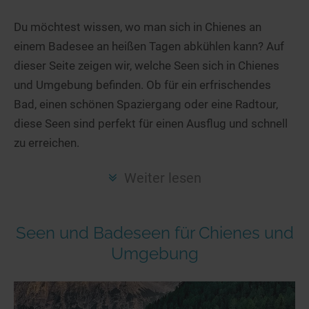
Hotels am See
Urlaub an der Küste
Radtouren am See
Finde Deinen See
Ferienwohnungen
Du möchtest wissen, wo man sich in Chienes an
Direkt am Wasser
Stand Up Paddeling
einem Badesee an heißen Tagen abkühlen kann? Auf
Seen in Deiner Nähe
Hausboote
Unterkünfte
Kitesurfen
dieser Seite zeigen wir, welche Seen sich in Chienes
Seen in Deutschland
Camping am See
Hotels am See
Kanu- & Kajaktouren
und Umgebung befinden. Ob für ein erfrischendes
Seen in Europa
Top-Hotels
Ferienwohnungen
Badeseen in Deutschland
Bad, einen schönen Spaziergang oder eine Radtour,
Strandbad-Verzeichnis
Top-Hotel Empfehlungen
diese Seen sind perfekt für einen Ausflug und schnell
Hausboote
Genuss pur
zu erreichen.
Überwachte Badestellen
Familienhotels
Camping
Wellness am See
Hunde am See
Bike-Hotels
Aktiv-Urlaub
Gourmet-Urlaub
Weiter lesen
Unsere See-Highlights
Wellness-Hotels
Kanu- & Kajak-Urlaub
Romantik Hotels
Deutschlands schönste Seen
Biohotels
Wanderurlaub
Seen und Badeseen für Chienes und
Top Seen nach Bundesländern
Ausgefallenes
Bikeurlaub
Umgebung
Top Seen nach Regionen
Häuser auf dem Wasser
Auszeit & Wellness
Deutschlands Lieblingsseen
Hundefreundliche Unterkünfte