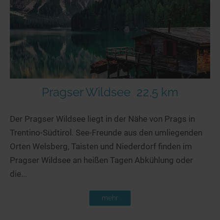
Seen in Europa
Glamping
Österreich
Schweiz
Frankreich
Niederlande
Schweden
Pragser Wildsee
22,5 km
Norwegen
Der Pragser Wildsee liegt in der Nähe von Prags in
alle Länder…
Trentino-Südtirol. See-Freunde aus den umliegenden
Orten Welsberg, Taisten und Niederdorf finden im
Pragser Wildsee an heißen Tagen Abkühlung oder
die...
mehr