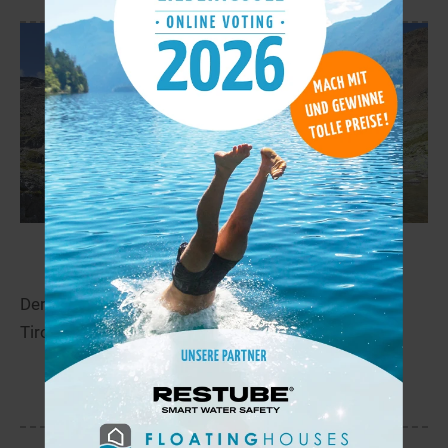
Gaislacher See
67,9 km
Der Gaislacher See liegt in der Nähe von Sölden in
Tirol.
mehr