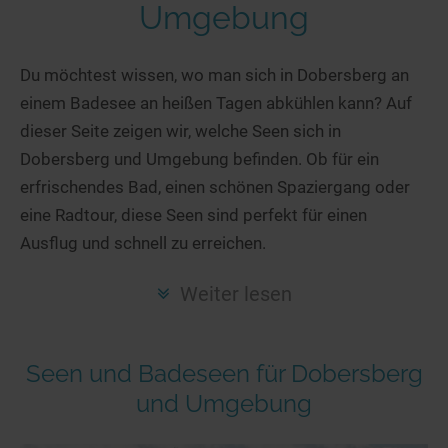
Hotels am See
Urlaub an der Küste
Radtouren am See
Umgebung
Finde Deinen See
Ferienwohnungen
Direkt am Wasser
Stand Up Paddeling
Seen in Deiner Nähe
Hausboote
Du möchtest wissen, wo man sich in Dobersberg an
Unterkünfte
Kitesurfen
einem Badesee an heißen Tagen abkühlen kann? Auf
Seen in Deutschland
Camping am See
Hotels am See
Kanu- & Kajaktouren
dieser Seite zeigen wir, welche Seen sich in
Seen in Europa
Top-Hotels
Ferienwohnungen
Badeseen in Deutschland
Dobersberg und Umgebung befinden. Ob für ein
Strandbad-Verzeichnis
Top-Hotel Empfehlungen
Hausboote
Genuss pur
erfrischendes Bad, einen schönen Spaziergang oder
Überwachte Badestellen
Familienhotels
eine Radtour, diese Seen sind perfekt für einen
Camping
Wellness am See
Ausflug und schnell zu erreichen.
Hunde am See
Bike-Hotels
Aktiv-Urlaub
Gourmet-Urlaub
Unsere See-Highlights
Wellness-Hotels
Kanu- & Kajak-Urlaub
Romantik Hotels
Weiter lesen
Deutschlands schönste Seen
Biohotels
Wanderurlaub
Top Seen nach Bundesländern
Ausgefallenes
Bikeurlaub
Seen und Badeseen für Dobersberg
Top Seen nach Regionen
Häuser auf dem Wasser
Auszeit & Wellness
und Umgebung
Deutschlands Lieblingsseen
Hundefreundliche Unterkünfte