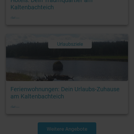
Hotels: Dein Traumquartier am
Kaltenbachteich
Urlaubsziele
Foto: © Gabriele Kneidinger
Ferienwohnungen: Dein Urlaubs-Zuhause
am Kaltenbachteich
Weitere Angebote