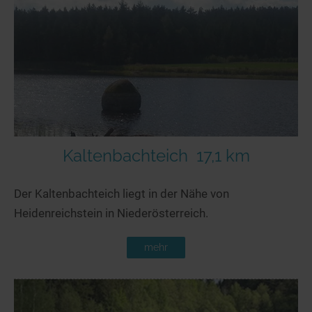
Seen in Europa
Glamping
Österreich
Schweiz
Frankreich
Niederlande
Schweden
Norwegen
Kaltenbachteich
17,1 km
alle Länder…
Der Kaltenbachteich liegt in der Nähe von
Heidenreichstein in Niederösterreich.
mehr