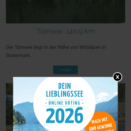
Türnsee
140,9 km
Der Türnsee liegt in der Nähe von Wildalpen in
Steiermark.
mehr