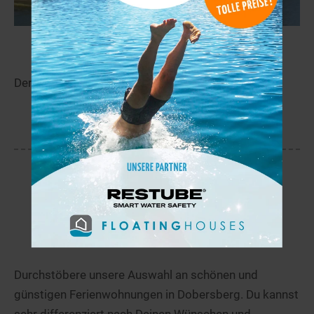
Silber See
148,1 km
Der Silber See liegt in der Nähe von Malšova Lhota.
mehr
Ferienunterkünfte in Dobersberg
Durchstöbere unsere Auswahl an schönen und
günstigen Ferienwohnungen in Dobersberg. Du kannst