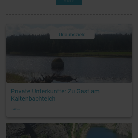
mehr
Urlaubsziele
Foto: © Gabriele Kneidinger
Private Unterkünfte: Zu Gast am
Kaltenbachteich