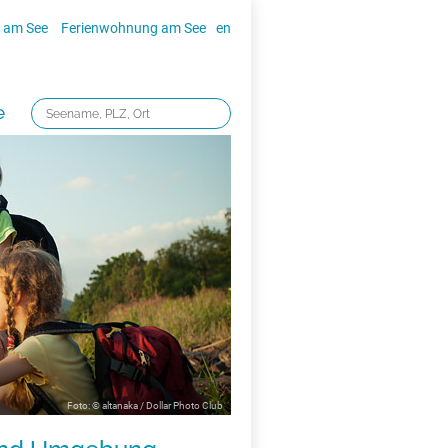
 am See
Ferienwohnung am See
en
e
Foto: © altanaka / Dollar Photo Club