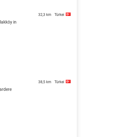
32,3 km
Türkei
lakköy in
38,5 km
Türkei
gardere