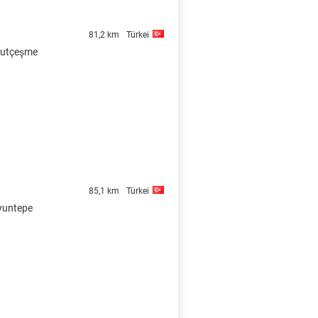
81,2 km
Türkei
ulutçeşme
85,1 km
Türkei
oyuntepe