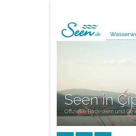
Wasserwe
Seen in Çi
Offizielle Badeseen und Ge