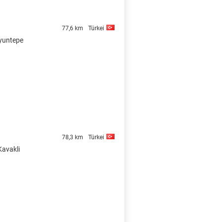
77,6 km
Türkei
oyuntepe
78,3 km
Türkei
Kavakli