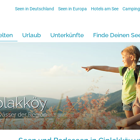
Seen in Deutschland
Seen in Europa
Hotels am See
Camping
lten
Urlaub
Unterkünfte
Finde Deinen Se
plakköy
wässer der Region