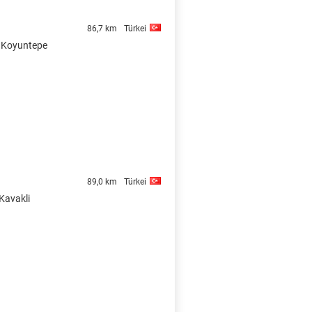
86,7 km
Türkei
n Koyuntepe
89,0 km
Türkei
 Kavakli