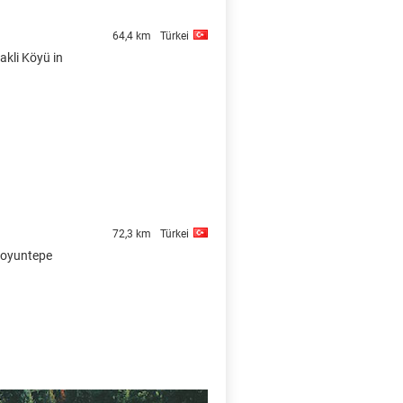
64,4 km
Türkei
akli Köyü in
72,3 km
Türkei
 Koyuntepe