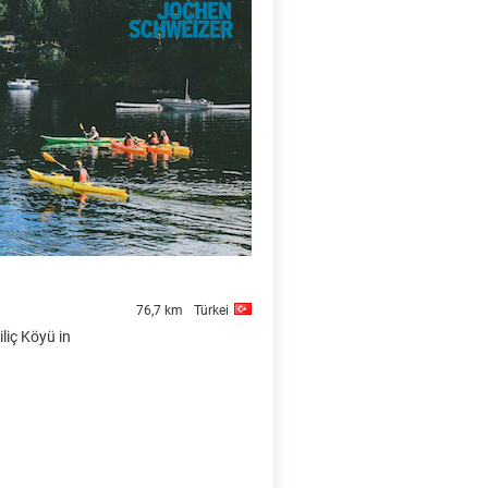
X
76,7 km
Türkei
iliç Köyü in