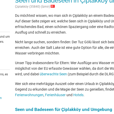
Seen und Badeseen in Çiplakköy
Çiplakköy (35840) (İzmir)
Du möchtest wissen, wo man sich in Çiplakköy an einem Bades
Auf dieser Seite zeigen wir, welche Seen sich in Çiplakköy und 
erfrischendes Bad, einen schönen Spaziergang oder eine Radtour
Ausflug und schnell zu erreichen.
rund um
rs.
Nicht lange suchen, sondern finden: Der Tuz Gölü lässt sich bei
erreichen. Auch der Salt Lake ist eine gute Option für alle, die
Wasser verbringen möchten.
Unser Tipp insbesondere für Eltern: Wer Ausflüge ans Wasser mit
möglichst von der EU erfasste Gewässer wählen, da dort die W
wird, und dabei
überwachte Seen
(zum Beispiel durch die DLRG
ns, es
Wer sich eine mehrtägige Auszeit oder einen Urlaub in Çiplakk
Gegend zu erkunden und die Magie der Seen zu genießen, findet
Ferienwohnungen
,
Ferienhäuser
und
Hotels
.
en
Seen und Badeseen für Çiplakköy und Umgebung