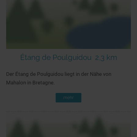
Seen in Europa
Glamping
Österreich
Schweiz
Frankreich
Niederlande
Schweden
Étang de Poulguidou
2,3 km
Norwegen
Der Étang de Poulguidou liegt in der Nähe von
alle Länder…
Mahalon in Bretagne.
mehr