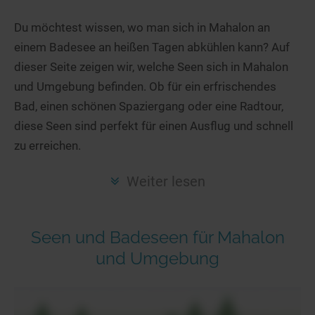
Hotels am See
Urlaub an der Küste
Radtouren am See
Finde Deinen See
Ferienwohnungen
Du möchtest wissen, wo man sich in Mahalon an
Direkt am Wasser
Stand Up Paddeling
einem Badesee an heißen Tagen abkühlen kann? Auf
Seen in Deiner Nähe
Hausboote
Unterkünfte
Kitesurfen
dieser Seite zeigen wir, welche Seen sich in Mahalon
Seen in Deutschland
Camping am See
Hotels am See
Kanu- & Kajaktouren
und Umgebung befinden. Ob für ein erfrischendes
Seen in Europa
Top-Hotels
Ferienwohnungen
Badeseen in Deutschland
Bad, einen schönen Spaziergang oder eine Radtour,
Strandbad-Verzeichnis
Top-Hotel Empfehlungen
diese Seen sind perfekt für einen Ausflug und schnell
Hausboote
Genuss pur
zu erreichen.
Überwachte Badestellen
Familienhotels
Camping
Wellness am See
Hunde am See
Bike-Hotels
Aktiv-Urlaub
Gourmet-Urlaub
Weiter lesen
Unsere See-Highlights
Wellness-Hotels
Kanu- & Kajak-Urlaub
Romantik Hotels
Deutschlands schönste Seen
Biohotels
Wanderurlaub
Seen und Badeseen für Mahalon
Top Seen nach Bundesländern
Ausgefallenes
Bikeurlaub
und Umgebung
Top Seen nach Regionen
Häuser auf dem Wasser
Auszeit & Wellness
Deutschlands Lieblingsseen
Hundefreundliche Unterkünfte