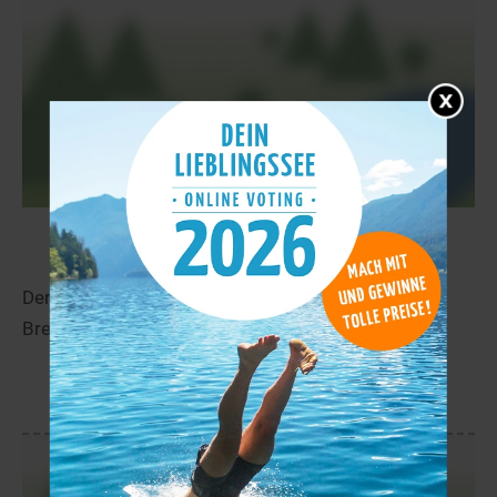
Étang de Priziac
75,8 km
Der Étang de Priziac liegt in der Nähe von Priziac in
Bretagne.
mehr