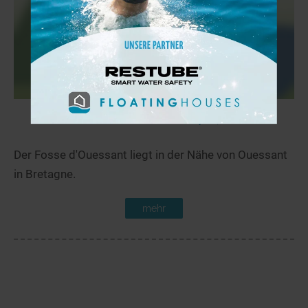
Fosse d'Ouessant
78,1 km
Der Fosse d'Ouessant liegt in der Nähe von Ouessant
in Bretagne.
mehr