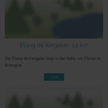
Seen in Europa
Glamping
Österreich
Schweiz
Frankreich
Niederlande
Schweden
Étang de Kergalan
1,2 km
Norwegen
Der Étang de Kergalan liegt in der Nähe von Plovan in
alle Länder…
Bretagne.
mehr