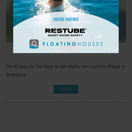
Étang du Ter
76,7 km
Der Étang du Ter liegt in der Nähe von Larmor-Plage in
Bretagne.
mehr