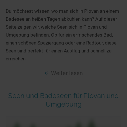
Hotels am See
Urlaub an der Küste
Radtouren am See
Finde Deinen See
Ferienwohnungen
Du möchtest wissen, wo man sich in Plovan an einem
Direkt am Wasser
Stand Up Paddeling
Badesee an heißen Tagen abkühlen kann? Auf dieser
Seen in Deiner Nähe
Hausboote
Unterkünfte
Kitesurfen
Seite zeigen wir, welche Seen sich in Plovan und
Seen in Deutschland
Camping am See
Hotels am See
Kanu- & Kajaktouren
Umgebung befinden. Ob für ein erfrischendes Bad,
Seen in Europa
Top-Hotels
Ferienwohnungen
Badeseen in Deutschland
einen schönen Spaziergang oder eine Radtour, diese
Strandbad-Verzeichnis
Top-Hotel Empfehlungen
Seen sind perfekt für einen Ausflug und schnell zu
Hausboote
Genuss pur
erreichen.
Überwachte Badestellen
Familienhotels
Camping
Wellness am See
Hunde am See
Bike-Hotels
Aktiv-Urlaub
Gourmet-Urlaub
Weiter lesen
Unsere See-Highlights
Wellness-Hotels
Kanu- & Kajak-Urlaub
Romantik Hotels
Deutschlands schönste Seen
Biohotels
Wanderurlaub
Seen und Badeseen für Plovan und
Top Seen nach Bundesländern
Ausgefallenes
Bikeurlaub
Umgebung
Top Seen nach Regionen
Häuser auf dem Wasser
Auszeit & Wellness
Deutschlands Lieblingsseen
Hundefreundliche Unterkünfte