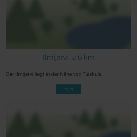
Seen in Europa
Glamping
Österreich
Schweiz
Frankreich
Niederlande
Schweden
Ilmijärvi
2,6 km
Norwegen
Der Ilmijärvi liegt in der Nähe von Tuiskula.
alle Länder…
mehr