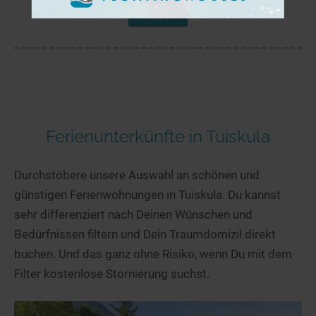
mehr
Ferienunterkünfte in Tuiskula
Durchstöbere unsere Auswahl an schönen und
günstigen Ferienwohnungen in Tuiskula. Du kannst
sehr differenziert nach Deinen Wünschen und
Bedürfnissen filtern und Dein Traumdomizil direkt
buchen. Und das ganz ohne Risiko, wenn Du mit dem
Filter kostenlose Stornierung suchst.