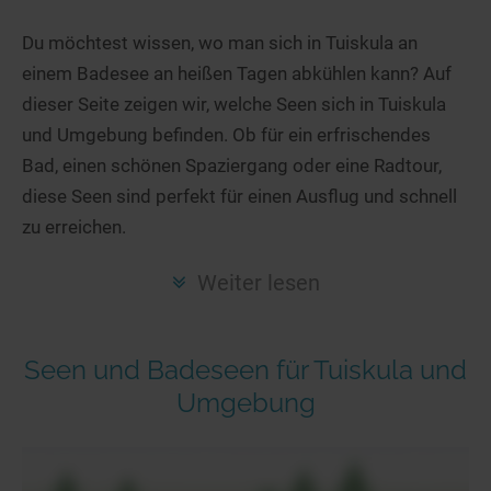
Hotels am See
Urlaub an der Küste
Radtouren am See
Finde Deinen See
Ferienwohnungen
Du möchtest wissen, wo man sich in Tuiskula an
Direkt am Wasser
Stand Up Paddeling
einem Badesee an heißen Tagen abkühlen kann? Auf
Seen in Deiner Nähe
Hausboote
Unterkünfte
Kitesurfen
dieser Seite zeigen wir, welche Seen sich in Tuiskula
Seen in Deutschland
Camping am See
Hotels am See
Kanu- & Kajaktouren
und Umgebung befinden. Ob für ein erfrischendes
Seen in Europa
Top-Hotels
Ferienwohnungen
Badeseen in Deutschland
Bad, einen schönen Spaziergang oder eine Radtour,
Strandbad-Verzeichnis
Top-Hotel Empfehlungen
diese Seen sind perfekt für einen Ausflug und schnell
Hausboote
Genuss pur
zu erreichen.
Überwachte Badestellen
Familienhotels
Camping
Wellness am See
Hunde am See
Bike-Hotels
Aktiv-Urlaub
Gourmet-Urlaub
Weiter lesen
Unsere See-Highlights
Wellness-Hotels
Kanu- & Kajak-Urlaub
Romantik Hotels
Deutschlands schönste Seen
Biohotels
Wanderurlaub
Seen und Badeseen für Tuiskula und
Top Seen nach Bundesländern
Ausgefallenes
Bikeurlaub
Umgebung
Top Seen nach Regionen
Häuser auf dem Wasser
Auszeit & Wellness
Deutschlands Lieblingsseen
Hundefreundliche Unterkünfte