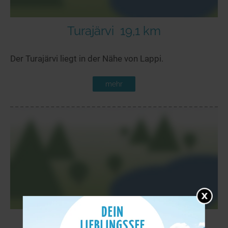
Turajärvi
19,1 km
Der Turajärvi liegt in der Nähe von Lappi.
mehr
Auvoljärvi
23,1 km