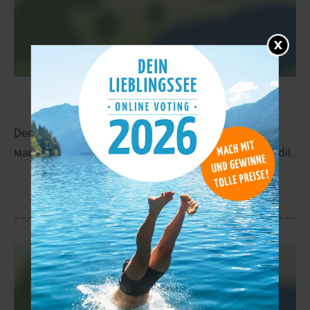
Ribni Ezera
70,5 km
Der Ribni Ezera liegt in der Nähe von Рилски
манастир / Rilski manastir in Кюстендил / Kjustendil.
mehr