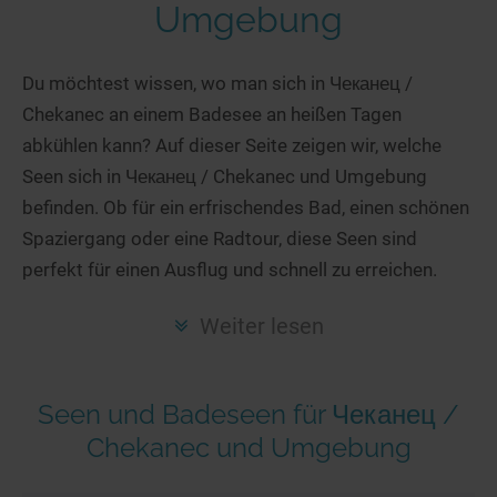
Hotels am See
Urlaub an der Küste
Radtouren am See
Umgebung
Finde Deinen See
Ferienwohnungen
Direkt am Wasser
Stand Up Paddeling
Seen in Deiner Nähe
Hausboote
Du möchtest wissen, wo man sich in Чеканец /
Unterkünfte
Kitesurfen
Chekanec an einem Badesee an heißen Tagen
Seen in Deutschland
Camping am See
Hotels am See
Kanu- & Kajaktouren
abkühlen kann? Auf dieser Seite zeigen wir, welche
Seen in Europa
Top-Hotels
Ferienwohnungen
Badeseen in Deutschland
Seen sich in Чеканец / Chekanec und Umgebung
Strandbad-Verzeichnis
Top-Hotel Empfehlungen
Hausboote
Genuss pur
befinden. Ob für ein erfrischendes Bad, einen schönen
Überwachte Badestellen
Familienhotels
Spaziergang oder eine Radtour, diese Seen sind
Camping
Wellness am See
perfekt für einen Ausflug und schnell zu erreichen.
Hunde am See
Bike-Hotels
Aktiv-Urlaub
Gourmet-Urlaub
Unsere See-Highlights
Wellness-Hotels
Kanu- & Kajak-Urlaub
Romantik Hotels
Weiter lesen
Deutschlands schönste Seen
Biohotels
Wanderurlaub
Top Seen nach Bundesländern
Ausgefallenes
Bikeurlaub
Seen und Badeseen für Чеканец /
Top Seen nach Regionen
Häuser auf dem Wasser
Auszeit & Wellness
Chekanec und Umgebung
Deutschlands Lieblingsseen
Hundefreundliche Unterkünfte