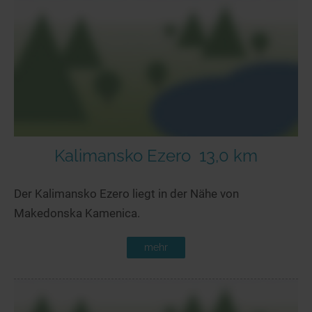
Seen in Europa
Glamping
Österreich
Schweiz
Frankreich
Niederlande
Schweden
Norwegen
Kalimansko Ezero
13,0 km
alle Länder…
Der Kalimansko Ezero liegt in der Nähe von
Makedonska Kamenica.
mehr