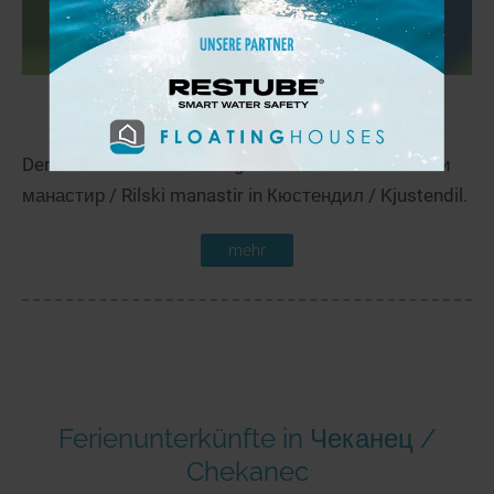
Gorno Ribno Ezero
70,5 km
Der Gorno Ribno Ezero liegt in der Nähe von Рилски
манастир / Rilski manastir in Кюстендил / Kjustendil.
mehr
Ferienunterkünfte in Чеканец /
Chekanec