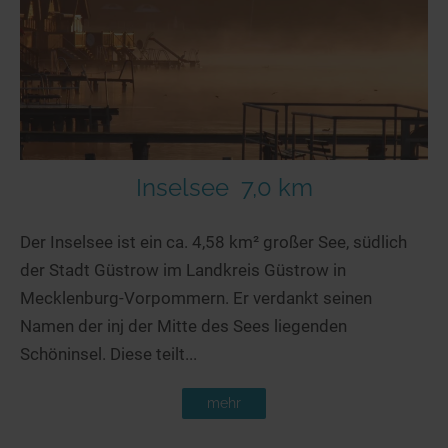
Seen in Europa
Glamping
Österreich
Schweiz
Frankreich
Niederlande
Schweden
Inselsee
7,0 km
Norwegen
Der Inselsee ist ein ca. 4,58 km² großer See, südlich
alle Länder…
der Stadt Güstrow im Landkreis Güstrow in
Mecklenburg-Vorpommern. Er verdankt seinen
Namen der inj der Mitte des Sees liegenden
Schöninsel. Diese teilt...
mehr