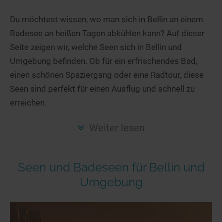
Hotels am See
Urlaub an der Küste
Radtouren am See
Finde Deinen See
Ferienwohnungen
Du möchtest wissen, wo man sich in Bellin an einem
Direkt am Wasser
Stand Up Paddeling
Badesee an heißen Tagen abkühlen kann? Auf dieser
Seen in Deiner Nähe
Hausboote
Unterkünfte
Kitesurfen
Seite zeigen wir, welche Seen sich in Bellin und
Seen in Deutschland
Camping am See
Hotels am See
Kanu- & Kajaktouren
Umgebung befinden. Ob für ein erfrischendes Bad,
Seen in Europa
Top-Hotels
Ferienwohnungen
Badeseen in Deutschland
einen schönen Spaziergang oder eine Radtour, diese
Strandbad-Verzeichnis
Top-Hotel Empfehlungen
Seen sind perfekt für einen Ausflug und schnell zu
Hausboote
Genuss pur
erreichen.
Überwachte Badestellen
Familienhotels
Camping
Wellness am See
Hunde am See
Bike-Hotels
Aktiv-Urlaub
Gourmet-Urlaub
Weiter lesen
Unsere See-Highlights
Wellness-Hotels
Kanu- & Kajak-Urlaub
Romantik Hotels
Deutschlands schönste Seen
Biohotels
Wanderurlaub
Seen und Badeseen für Bellin und
Top Seen nach Bundesländern
Ausgefallenes
Bikeurlaub
Umgebung
Top Seen nach Regionen
Häuser auf dem Wasser
Auszeit & Wellness
Deutschlands Lieblingsseen
Hundefreundliche Unterkünfte