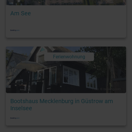
Foto: © booking.com
Am See
Ferienwohnung
Foto: © booking.com
Bootshaus Mecklenburg in Güstrow am
Inselsee