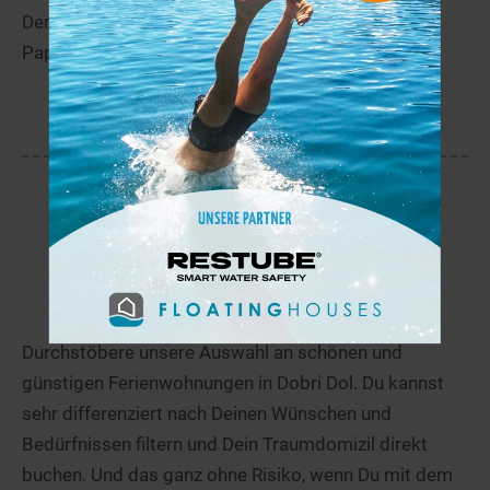
Der Debarsko Ezero liegt in der Nähe von Golem
Papradnik.
mehr
Ferienunterkünfte in Dobri Dol
Durchstöbere unsere Auswahl an schönen und
günstigen Ferienwohnungen in Dobri Dol. Du kannst
sehr differenziert nach Deinen Wünschen und
Bedürfnissen filtern und Dein Traumdomizil direkt
buchen. Und das ganz ohne Risiko, wenn Du mit dem