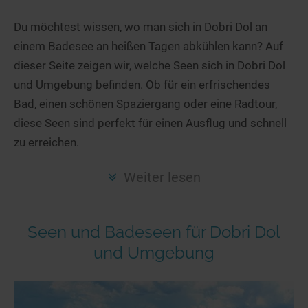
Hotels am See
Urlaub an der Küste
Radtouren am See
Finde Deinen See
Ferienwohnungen
Du möchtest wissen, wo man sich in Dobri Dol an
Direkt am Wasser
Stand Up Paddeling
einem Badesee an heißen Tagen abkühlen kann? Auf
Seen in Deiner Nähe
Hausboote
Unterkünfte
Kitesurfen
dieser Seite zeigen wir, welche Seen sich in Dobri Dol
Seen in Deutschland
Camping am See
Hotels am See
Kanu- & Kajaktouren
und Umgebung befinden. Ob für ein erfrischendes
Seen in Europa
Top-Hotels
Ferienwohnungen
Badeseen in Deutschland
Bad, einen schönen Spaziergang oder eine Radtour,
Strandbad-Verzeichnis
Top-Hotel Empfehlungen
diese Seen sind perfekt für einen Ausflug und schnell
Hausboote
Genuss pur
zu erreichen.
Überwachte Badestellen
Familienhotels
Camping
Wellness am See
Hunde am See
Bike-Hotels
Aktiv-Urlaub
Gourmet-Urlaub
Weiter lesen
Unsere See-Highlights
Wellness-Hotels
Kanu- & Kajak-Urlaub
Romantik Hotels
Deutschlands schönste Seen
Biohotels
Wanderurlaub
Seen und Badeseen für Dobri Dol
Top Seen nach Bundesländern
Ausgefallenes
Bikeurlaub
und Umgebung
Top Seen nach Regionen
Häuser auf dem Wasser
Auszeit & Wellness
Deutschlands Lieblingsseen
Hundefreundliche Unterkünfte