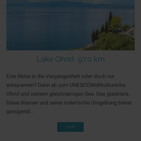
Seen in Europa
Glamping
Österreich
Schweiz
Frankreich
Niederlande
Schweden
Lake Ohrid
97,0 km
Norwegen
Eine Reise in die Vergangenheit oder doch nur
alle Länder…
entspannen? Dann ab zum UNESCOWeltkulturerbe:
Ohrid und seinem gleichnamigen See. Das glasklare,
blaue Wasser und seine malerische Umgebung bietet
genügend...
mehr