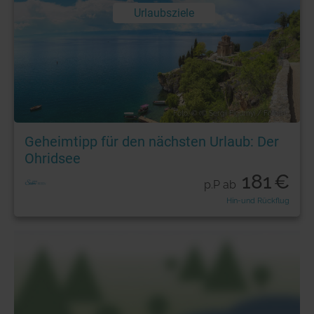
Urlaubsziele
Foto: © (© Sergii Figurnyi / Fotolia)
Geheimtipp für den nächsten Urlaub: Der
Ohridsee
181
€
p.P ab
Hin-und Rückflug