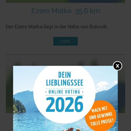
Ezero Matka
35,6 km
Der Ezero Matka liegt in der Nähe von Bukovik.
mehr
Debarsko Ezero
52,4 km