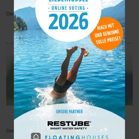
Der Gloet liegt in der Nähe von Skogby.
mehr
Långträsket
16,2 km
Der Långträsket liegt in der Nähe von Högbacka.