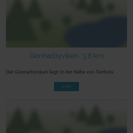
Seen in Europa
Glamping
Österreich
Schweiz
Frankreich
Niederlande
Schweden
Gennarbyviken
3,8 km
Norwegen
Der Gennarbyviken liegt in der Nähe von Tenhola.
alle Länder…
mehr