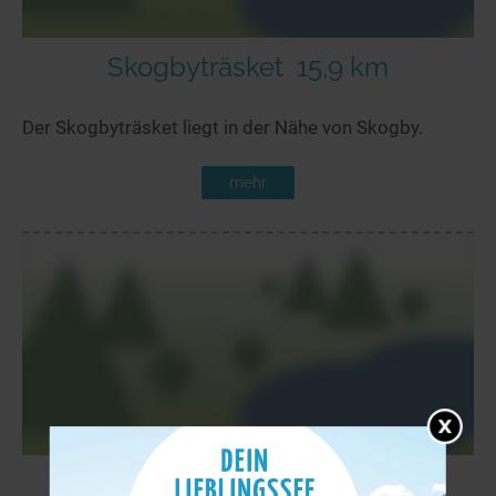
Skogbyträsket
15,9 km
Der Skogbyträsket liegt in der Nähe von Skogby.
mehr
Gloet
15,9 km