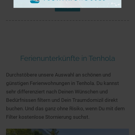
mehr
Ferienunterkünfte in Tenhola
Durchstöbere unsere Auswahl an schönen und
günstigen Ferienwohnungen in Tenhola. Du kannst
sehr differenziert nach Deinen Wünschen und
Bedürfnissen filtern und Dein Traumdomizil direkt
buchen. Und das ganz ohne Risiko, wenn Du mit dem
Filter kostenlose Stornierung suchst.