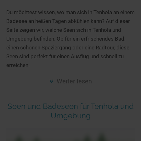
Hotels am See
Urlaub an der Küste
Radtouren am See
Finde Deinen See
Ferienwohnungen
Du möchtest wissen, wo man sich in Tenhola an einem
Direkt am Wasser
Stand Up Paddeling
Badesee an heißen Tagen abkühlen kann? Auf dieser
Seen in Deiner Nähe
Hausboote
Unterkünfte
Kitesurfen
Seite zeigen wir, welche Seen sich in Tenhola und
Seen in Deutschland
Camping am See
Hotels am See
Kanu- & Kajaktouren
Umgebung befinden. Ob für ein erfrischendes Bad,
Seen in Europa
Top-Hotels
Ferienwohnungen
Badeseen in Deutschland
einen schönen Spaziergang oder eine Radtour, diese
Strandbad-Verzeichnis
Top-Hotel Empfehlungen
Seen sind perfekt für einen Ausflug und schnell zu
Hausboote
Genuss pur
erreichen.
Überwachte Badestellen
Familienhotels
Camping
Wellness am See
Hunde am See
Bike-Hotels
Aktiv-Urlaub
Gourmet-Urlaub
Weiter lesen
Unsere See-Highlights
Wellness-Hotels
Kanu- & Kajak-Urlaub
Romantik Hotels
Deutschlands schönste Seen
Biohotels
Wanderurlaub
Seen und Badeseen für Tenhola und
Top Seen nach Bundesländern
Ausgefallenes
Bikeurlaub
Umgebung
Top Seen nach Regionen
Häuser auf dem Wasser
Auszeit & Wellness
Deutschlands Lieblingsseen
Hundefreundliche Unterkünfte