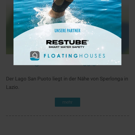
Lago San Puoto
55,5 km
Der Lago San Puoto liegt in der Nähe von Sperlonga in
Lazio.
mehr