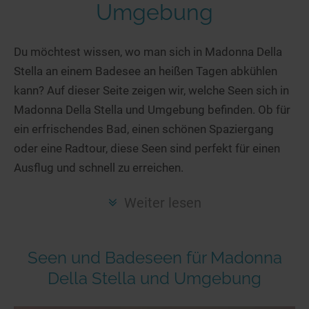
Hotels am See
Urlaub an der Küste
Radtouren am See
Umgebung
Finde Deinen See
Ferienwohnungen
Direkt am Wasser
Stand Up Paddeling
Seen in Deiner Nähe
Hausboote
Du möchtest wissen, wo man sich in Madonna Della
Unterkünfte
Kitesurfen
Stella an einem Badesee an heißen Tagen abkühlen
Seen in Deutschland
Camping am See
Hotels am See
Kanu- & Kajaktouren
kann? Auf dieser Seite zeigen wir, welche Seen sich in
Seen in Europa
Top-Hotels
Ferienwohnungen
Badeseen in Deutschland
Madonna Della Stella und Umgebung befinden. Ob für
Strandbad-Verzeichnis
Top-Hotel Empfehlungen
Hausboote
Genuss pur
ein erfrischendes Bad, einen schönen Spaziergang
Überwachte Badestellen
Familienhotels
oder eine Radtour, diese Seen sind perfekt für einen
Camping
Wellness am See
Ausflug und schnell zu erreichen.
Hunde am See
Bike-Hotels
Aktiv-Urlaub
Gourmet-Urlaub
Unsere See-Highlights
Wellness-Hotels
Kanu- & Kajak-Urlaub
Romantik Hotels
Weiter lesen
Deutschlands schönste Seen
Biohotels
Wanderurlaub
Top Seen nach Bundesländern
Ausgefallenes
Bikeurlaub
Seen und Badeseen für Madonna
Top Seen nach Regionen
Häuser auf dem Wasser
Auszeit & Wellness
Della Stella und Umgebung
Deutschlands Lieblingsseen
Hundefreundliche Unterkünfte