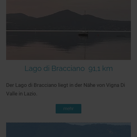
Seen in Europa
Glamping
Österreich
Schweiz
Frankreich
Niederlande
Schweden
Norwegen
Lago di Bracciano
91,1 km
alle Länder…
Der Lago di Bracciano liegt in der Nähe von Vigna Di
Valle in Lazio.
mehr