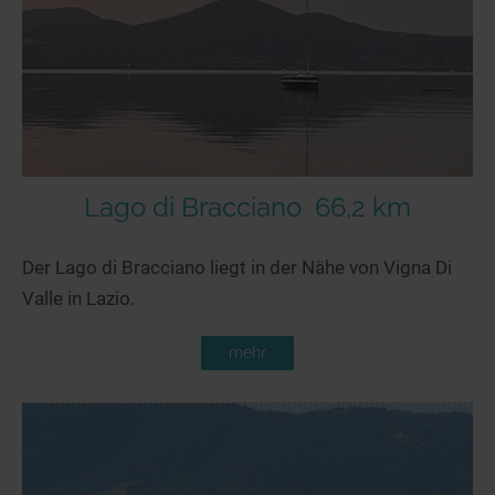
Seen in Europa
Glamping
Österreich
Schweiz
Frankreich
Niederlande
Schweden
Lago di Bracciano
66,2 km
Norwegen
Der Lago di Bracciano liegt in der Nähe von Vigna Di
alle Länder…
Valle in Lazio.
mehr