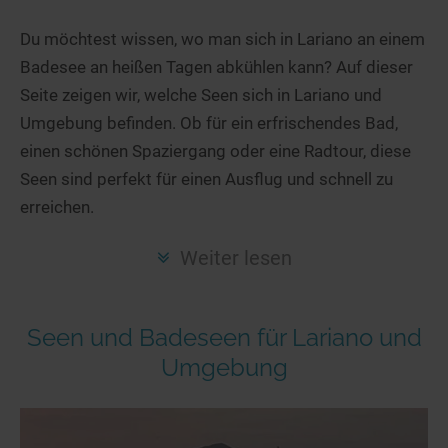
Hotels am See
Urlaub an der Küste
Radtouren am See
Finde Deinen See
Ferienwohnungen
Du möchtest wissen, wo man sich in Lariano an einem
Direkt am Wasser
Stand Up Paddeling
Badesee an heißen Tagen abkühlen kann? Auf dieser
Seen in Deiner Nähe
Hausboote
Unterkünfte
Kitesurfen
Seite zeigen wir, welche Seen sich in Lariano und
Seen in Deutschland
Camping am See
Hotels am See
Kanu- & Kajaktouren
Umgebung befinden. Ob für ein erfrischendes Bad,
Seen in Europa
Top-Hotels
Ferienwohnungen
Badeseen in Deutschland
einen schönen Spaziergang oder eine Radtour, diese
Strandbad-Verzeichnis
Top-Hotel Empfehlungen
Seen sind perfekt für einen Ausflug und schnell zu
Hausboote
Genuss pur
erreichen.
Überwachte Badestellen
Familienhotels
Camping
Wellness am See
Hunde am See
Bike-Hotels
Aktiv-Urlaub
Gourmet-Urlaub
Weiter lesen
Unsere See-Highlights
Wellness-Hotels
Kanu- & Kajak-Urlaub
Romantik Hotels
Deutschlands schönste Seen
Biohotels
Wanderurlaub
Seen und Badeseen für Lariano und
Top Seen nach Bundesländern
Ausgefallenes
Bikeurlaub
Umgebung
Top Seen nach Regionen
Häuser auf dem Wasser
Auszeit & Wellness
Deutschlands Lieblingsseen
Hundefreundliche Unterkünfte