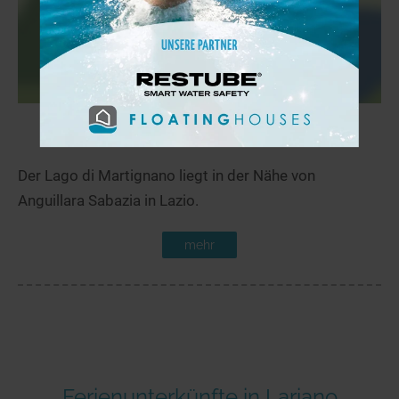
Lago di Martignano
61,3 km
Der Lago di Martignano liegt in der Nähe von
Anguillara Sabazia in Lazio.
mehr
Ferienunterkünfte in Lariano