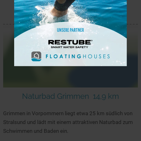
mehr
Naturbad Grimmen
14,9 km
Grimmen in Vorpommern liegt etwa 25 km südlich von
Stralsund und lädt mit einem attraktiven Naturbad zum
Schwimmen und Baden ein.