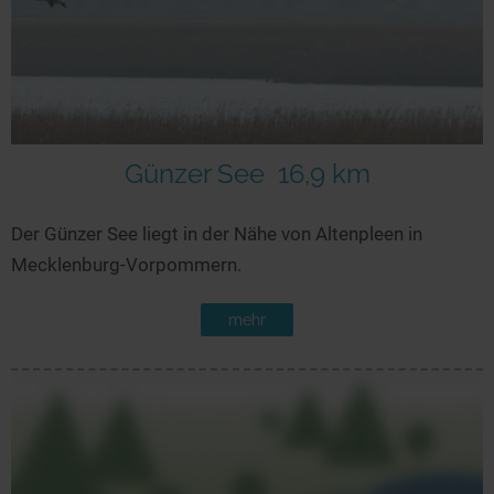
Seen in Europa
Glamping
Österreich
Schweiz
Frankreich
Niederlande
Günzer See
16,9 km
Schweden
Der Günzer See liegt in der Nähe von Altenpleen in
Norwegen
Mecklenburg-Vorpommern.
alle Länder…
mehr